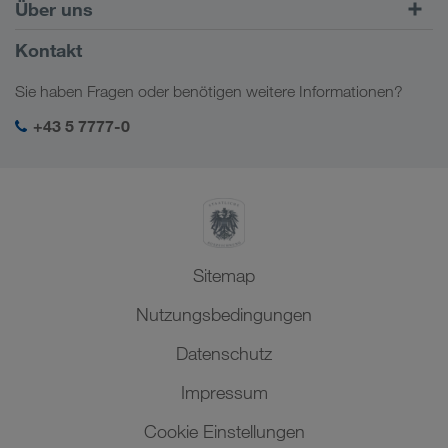
Europa
Über uns
Kundenportal CONNECT
Russland
Firmeninformation
Kontakt
Digitale Lösungen
Kaukasus
Jobs & Karriere
Branchenlösungen
Sie haben Fragen oder benötigen weitere Informationen?
Zentralasien
Soziale Verantwortung
Mein LKW WALTER Login
Naher Osten
+43 5 7777-0
SHEQ-Management
Nordafrika
Sitemap
Nutzungsbedingungen
Datenschutz
Impressum
Cookie Einstellungen