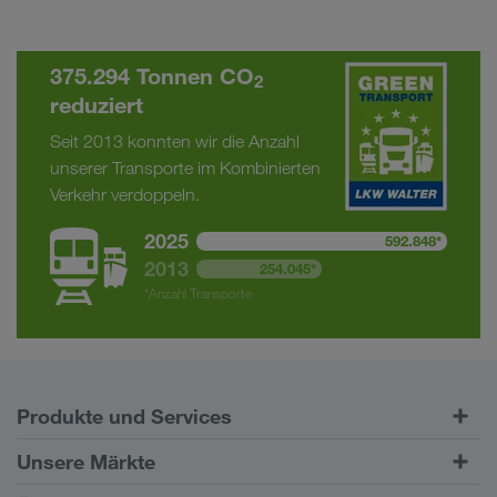
375.294 Tonnen CO
2
reduziert
Seit 2013 konnten wir die Anzahl
unserer Transporte im Kombinierten
Verkehr verdoppeln.
2025
592.848*
2013
254.045*
*Anzahl Transporte
Produkte und Services
Straßentransporte
Unsere Märkte
Kombinierter Verkehr