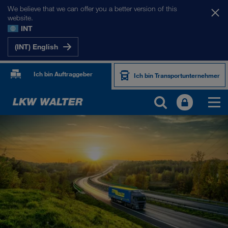
We believe that we can offer you a better version of this
website.
INT
(INT) English
Ich bin Auftraggeber
Ich bin Transportunternehmer
PRODUKTE UND SERVICES
Straßentransport
Digitale Lösungen
Kombinierter Verkehr