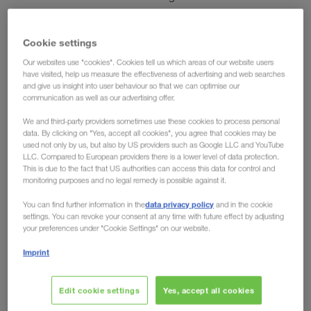
Fußabdruck um bis zu 90 Prozent reduzieren.
Cookie settings
Auch im konventionellen Straßenverkehr werden wir den
Einsatz alternativer Kraftstoffe wie HVO100 ausweiten. Im
Our websites use "cookies". Cookies tell us which areas of our website users
have visited, help us measure the effectiveness of advertising and web searches
Vergleich zu herkömmlichem fossilem B7-Diesel spart
and give us insight into user behaviour so that we can optimise our
HVO100 rund 90 Prozent der CO₂-Emissionen ein. Das
communication as well as our advertising offer.
durch einen externen Anbieter verifizierte LKW WALTER
We and third-party providers sometimes use these cookies to process personal
Book & Claim System
stellt sicher, dass wir entlang der
data. By clicking on "Yes, accept all cookies", you agree that cookies may be
used not only by us, but also by US providers such as Google LLC and YouTube
gesamten Transportkette transparent und einsehbar den
LLC. Compared to European providers there is a lower level of data protection.
Einsatz von emissionsreduzierten Treibstoffen und
This is due to the fact that US authorities can access this data for control and
Antrieben nachweisen
können. Davon profitieren unsere
monitoring purposes and no legal remedy is possible against it.
Kunden, die sich diese CO₂-Einsparungen in der
data privacy policy
You can find further information in the
and in the cookie
Berechnung ihrer eigenen Emissionsbilanz anrechnen lassen
settings. You can revoke your consent at any time with future effect by adjusting
your preferences under "Cookie Settings" on our website.
können.
Imprint
Mit starken Allianzen ans Ziel
Edit cookie settings
Yes, accept all cookies