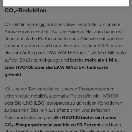
Alternative Treibstoffe als Schlüssel zur
CO₂-Reduktion
Wir setzen vorrangig auf alternative Treibstoffe, um unsere
Klimaziele zu erreichen. Auf der Reise zu Net Zero bauen wir
daher auf starke Partnerschaften und Allianzen mit unseren
Transportpartnern und deren Fahrern. Im Jahr 2024 haben
diese im Auftrag von LKW WALTER rund 1,53 Mrd. Kilometer
mehr als 1 Mio.
auf der Straße zurückgelegt und bereits
Liter HVO100 über die LKW WALTER Tankkarte
getankt
.
Mit unserer Tankkarte ist es unseren Transportpartnern
schon heute möglich, alternative Treibstoffe wie HVO100
oder Bio-LNG (LBG) europaweit zu günstigen Konditionen
zu beziehen. Das rein aus pflanzlichen und tierischen
HVO100 bietet ein hohes
Abfallprodukten hergestellte
CO₂-Einsparpotenzial von bis zu 90 Prozent
und kann
ohne Umrüstung in jedem modernen Dieselfahrzeug genutzt