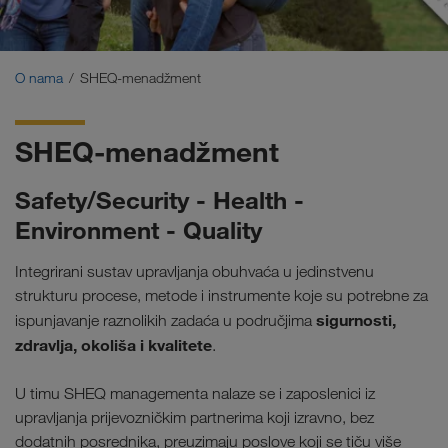
Certifikati
Glosar
O nama
SHEQ-menadžment
ČPP za transportne partnere
SHEQ-menadžment
Compliance
Safety/Security - Health -
WALTER GROUP
Environment - Quality
Integrirani sustav upravljanja obuhvaća u jedinstvenu
strukturu procese, metode i instrumente koje su potrebne za
sigurnosti,
ispunjavanje raznolikih zadaća u područjima
zdravlja, okoliša i kvalitete
.
U timu SHEQ managementa nalaze se i zaposlenici iz
upravljanja prijevozničkim partnerima koji izravno, bez
dodatnih posrednika, preuzimaju poslove koji se tiču više