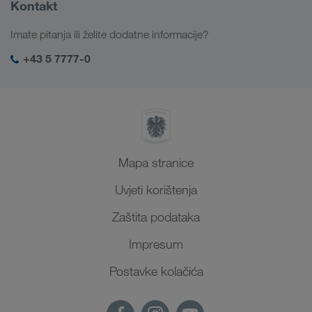
Saznajte više
Informacije o poduzeću
Kontakt
Društvena odgovornost
Imate pitanja ili želite dodatne informacije?
SHEQ-menadžment
+43 5 7777-0
Mapa stranice
Uvjeti korištenja
Zaštita podataka
Impresum
Postavke kolačića