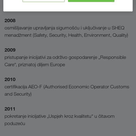
Health, Environment, Quality). Izabir SHEQ menadžment tima.
2008
osmišljavanje upravljanja sigurnošću i uključivanje u SHEQ
menadžment (Safety, Security, Health, Environment, Quality)
2009
pristupanje inicijativi za održivo gospodarenje „Responsible
Care“, priznatoj diljem Europe
2010
certifikacija AEO-F (Authorised Economic Operator Customs
and Security)
2011
pokretanje inicijative „Uspjeh kroz kvalitetu“ u čitavom
poduzeću