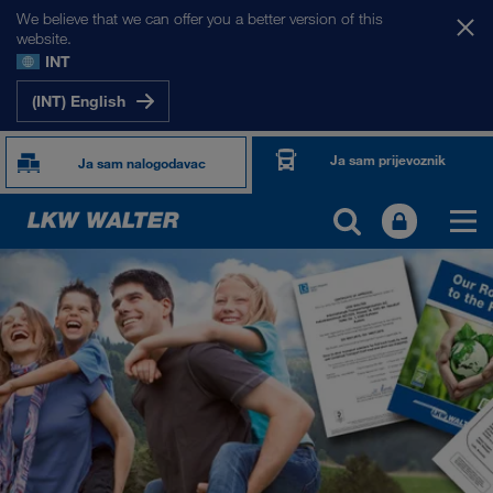
We believe that we can offer you a better version of this
website.
INT
(INT) English
Ja sam prijevoznik
Ja sam nalogodavac
O NAMA
Informacije o poduzeću
SHEQ-menadžment
Društvena odgovornost