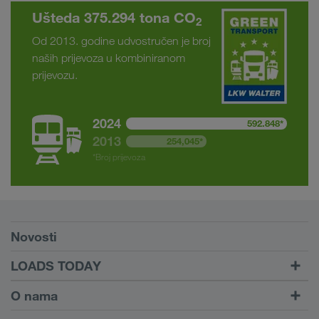
Ušteda 375.294 tona CO
2
Od 2013. godine udvostručen je broj
naših prijevoza u kombiniranom
prijevozu.
2024
592.848*
2013
254,045*
*Broj prijevoza
Preduvjeti
Novosti
TRUCK BUDDY
LOADS TODAY
Pronađi prijevoz uz
Na prijavu
O nama
LOADS TODAY