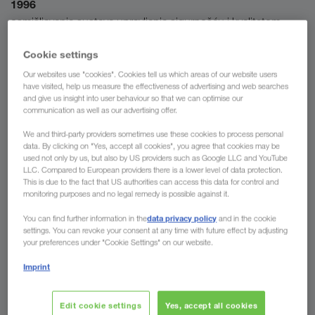
1996
osmišljavanje sustava upravljanja sigurnošću i kvalitetom
1997
Cookie settings
procjenjivanje SQAS (Safety and Quality Assessment for
Our websites use "cookies". Cookies tell us which areas of our website users
have visited, help us measure the effectiveness of advertising and web searches
Sustainability)
and give us insight into user behaviour so that we can optimise our
communication as well as our advertising offer.
2000
We and third-party providers sometimes use these cookies to process personal
razvoj opsežnog sustava upravljanja prijevozničkim
data. By clicking on "Yes, accept all cookies", you agree that cookies may be
partnerima, integracija prijevozničkih partnera u naše sustave
used not only by us, but also by US providers such as Google LLC and YouTube
LLC. Compared to European providers there is a lower level of data protection.
upravljanja
This is due to the fact that US authorities can access this data for control and
monitoring purposes and no legal remedy is possible against it.
2004
data privacy policy
You can find further information in the
and in the cookie
potpisivanje Europske povelje o sigurnosti cestovnog
settings. You can revoke your consent at any time with future effect by adjusting
prometa
your preferences under "Cookie Settings" on our website.
Imprint
2005
ujedinjene sigurnosti, zdravlja, okoliša i kvalitete u integrirani
Edit cookie settings
Yes, accept all cookies
sustav upravljanja pod nazivom SHEQ menadžment (Safety,