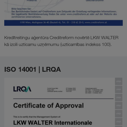
Kredītreitingu aģentūra Creditreform novērtē LKW WALTER
kā izcili uzticamu uzņēmumu (uzticamības indekss 100).
ISO 14001 | LRQA