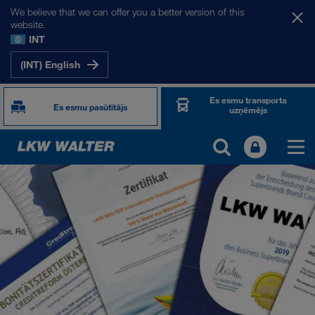
We believe that we can offer you a better version of this
website.
INT
(INT) English
Es esmu transporta
Es esmu pasūtītājs
uzņēmējs
PAR MUMS
Informācija par uzņēmumu
SHEQ-Management
Sociālā atbildība