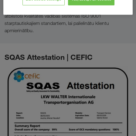
Procesu sagatavošanai, vadībai un nepārtrauktai uzlabošanai
atbilstoši kvalitātes vadības sistēmas ISO 9001
starptautiskajiem standartiem, lai palielinātu klientu
apmierinātību.
SQAS Attestation | CEFIC