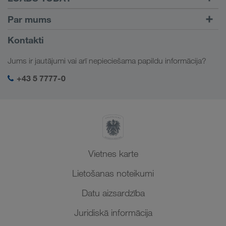
Atrast kravu ar
Pieslēgšanās
Par mums
LOADS TODAY
Uzzināt vairāk
Informācija par uzņēmumu
Kontakti
Sociālā atbildība
Jums ir jautājumi vai arī nepieciešama papildu informācija?
SHEQ-Management
+43 5 7777-0
Vietnes karte
Lietošanas noteikumi
Datu aizsardzība
Juridiskā informācija