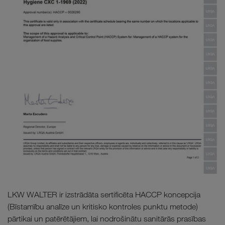
LKW WALTER ir izstrādāta sertificēta HACCP koncepcija
(Bīstamību analīze un kritisko kontroles punktu metode)
pārtikai un patērētājiem, lai nodrošinātu sanitārās prasības