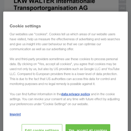
Cookie settings
Our websites use "cookies". Cookies tell us which areas of our website users
have visited, help us measure the effectiveness of advertising and web searches
and give us insight into user behaviour so that we can optimise our
communication as well as our advertising offer.
We and third-party providers sometimes use these cookies to process personal
data. By clicking on "Yes, accept all cookies", you agree that cookies may be
used not only by us, but also by US providers such as Google LLC and YouTube
LLC. Compared to European providers there is a lower level of data protection.
This is due to the fact that US authorities can access this data for control and
monitoring purposes and no legal remedy is possible against it.
data privacy policy
You can find further information in the
and in the cookie
settings. You can revoke your consent at any time with future effect by adjusting
your preferences under "Cookie Settings" on our website.
Imprint
Edit cookie settings
Yes, accept all cookies