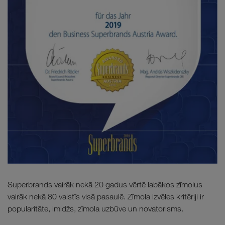
Superbrands vairāk nekā 20 gadus vērtē labākos zīmolus
vairāk nekā 80 valstīs visā pasaulē. Zīmola izvēles kritēriji ir
popularitāte, imidžs, zīmola uzbūve un novatorisms.