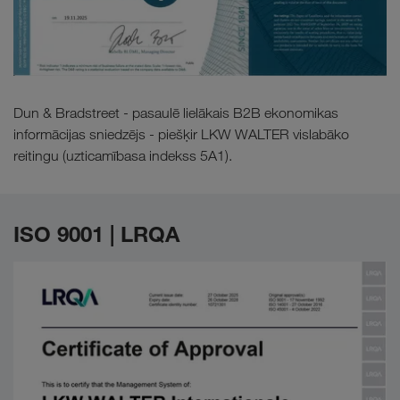
Dun & Bradstreet - pasaulē lielākais B2B ekonomikas
informācijas sniedzējs - piešķir LKW WALTER vislabāko
reitingu (uzticamībasa indekss 5A1).
ISO 9001 | LRQA