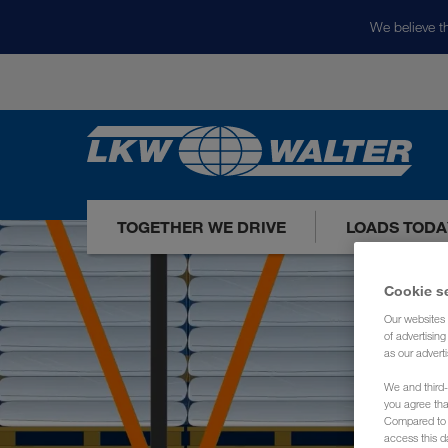
We believe th
TOGETHER WE DRIVE
LOADS TODA
Cookie s
Our websites 
of advertisin
as our adverti
We and third-
you agree th
Compared to E
access this d