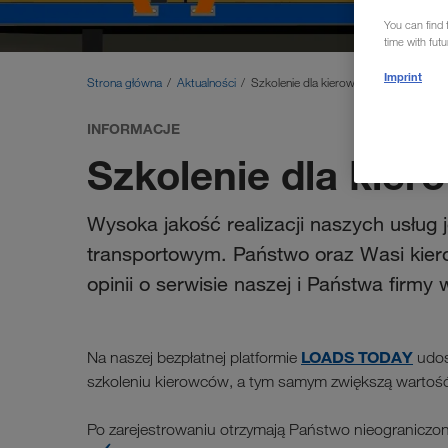
You can find f
time with fut
Imprint
Strona główna
Aktualności
Szkolenie dla kierowców online
INFORMACJE
Szkolenie dla kier
Wysoka jakość realizacji naszych usług 
transportowym. Państwo oraz Wasi kie
opinii o serwisie naszej i Państwa firmy
LOADS TODAY
Na naszej bezpłatnej platformie
udos
szkoleniu kierowców, a tym samym zwiększą wartoś
Po zarejestrowaniu otrzymają Państwo nieograniczo