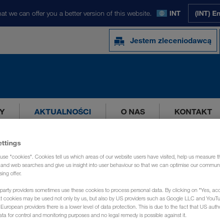
at we can offer you a better version of this website.
INT
(INT) E
Jestem zleceniodawcą
Y
AKTUALNOŚCI
O NAS
KONTAKT
ettings
use "cookies". Cookies tell us which areas of our website users have visited, help us measure t
g and web searches and give us insight into user behaviour so that we can optimise our communi
sing offer.
party providers sometimes use these cookies to process personal data. By clicking on "Yes, acc
at cookies may be used not only by us, but also by US providers such as Google LLC and YouT
uropean providers there is a lower level of data protection. This is due to the fact that US autho
ata for control and monitoring purposes and no legal remedy is possible against it.