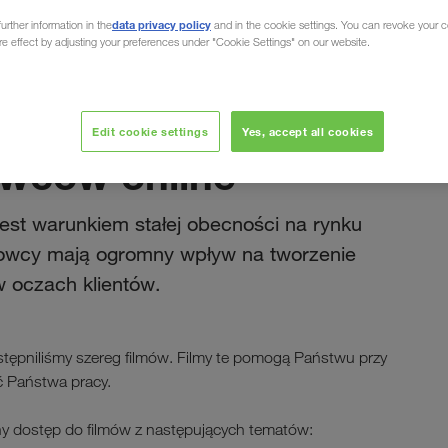
data privacy policy
urther information in the
and in the cookie settings. You can revoke your 
ure effect by adjusting your preferences under "Cookie Settings" on our website.
czerwiec 2020
Edit cookie settings
Yes, accept all cookies
owców online
jest warunkiem stałej obecności na rynku
rowcy mają ogromny wpływ na tworzenie
 w oczach klientów.
tępniliśmy szereg filmów. Filmy te pomogą Państwu przy
ć Państwa pracy.
ny dostęp do filmów z następujących tematów: