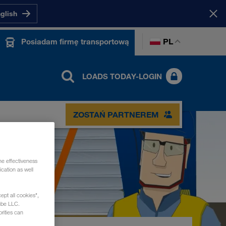
nglish
PL
Posiadam firmę transportową
LOADS TODAY-LOGIN
ZOSTAŃ PARTNEREM
he effectiveness
cation as well
ept all cookies",
ube LLC.
rities can