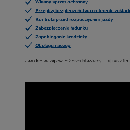
Własny sprzęt ochronny
Przepisy bezpieczeństwa na terenie zakład
Kontrola przed rozpoczęciem jazdy
Zabezpieczenie ładunku
Zapobieganie kradzieży
Obsługa naczep
Jako krótką zapowiedź przedstawiamy tutaj nasz fi