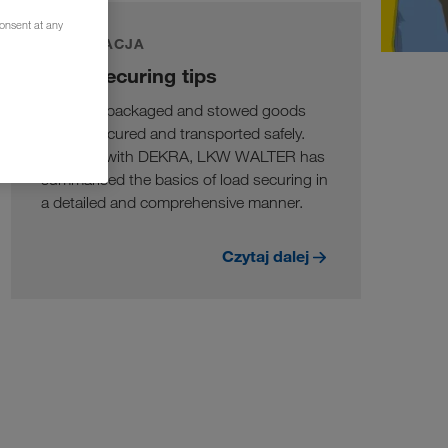
consent at any
INFORMACJA
Load securing tips
Only well packaged and stowed goods
can be secured and transported safely.
Together with DEKRA, LKW WALTER has
summarised the basics of load securing in
a detailed and comprehensive manner.
Czytaj dalej