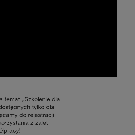
na temat „Szkolenie dla
dostępnych tylko dla
camy do rejestracji
korzystania z zalet
łpracy!