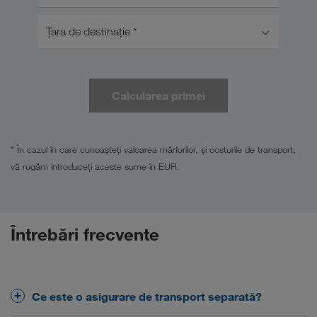
Ţara de destinaţie *
Calcularea primei
* În cazul în care cunoașteți valoarea mărfurilor, și costurile de transport,
vă rugăm introduceți aceste sume în EUR.
Întrebări frecvente
Ce este o asigurare de transport separată?