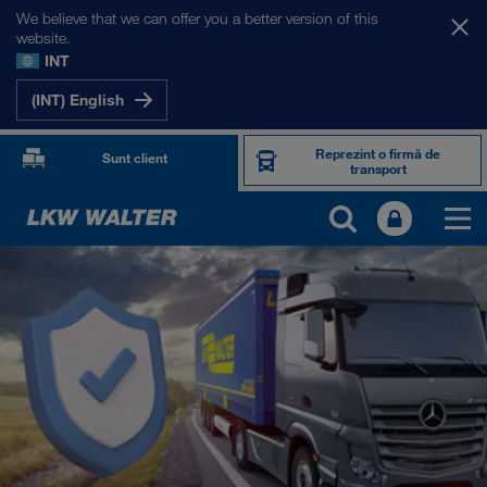
We believe that we can offer you a better version of this
website.
INT
(INT) English
Reprezint o firmă de
Sunt client
transport
PRODUSE ȘI SERVICII
Transport rutier
Soluții digitale
Transport intermodal