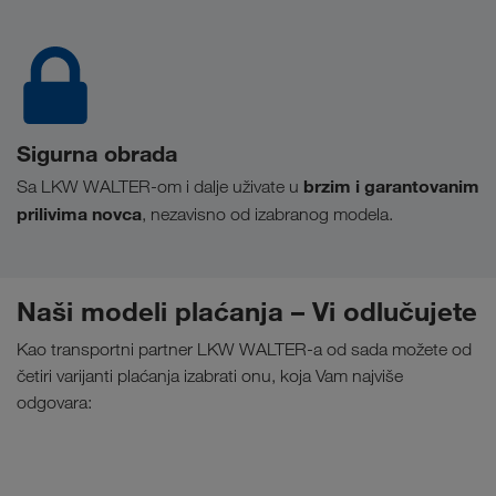
Sigurna obrada
brzim i garantovanim
Sa LKW WALTER-om i dalje uživate u
prilivima novca
, nezavisno od izabranog modela.
Naši modeli plaćanja – Vi odlučujete
Kao transportni partner LKW WALTER-a od sada možete od
četiri varijanti plaćanja izabrati onu, koja Vam najviše
odgovara: