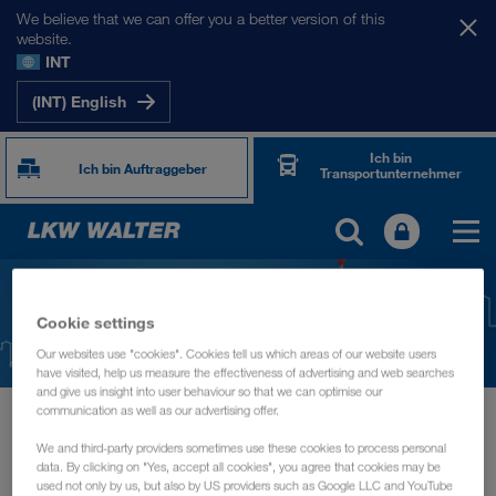
We believe that we can offer you a better version of this
website.
INT
(INT) English
Ich bin
Ich bin Auftraggeber
Transportunternehmer
Cookie settings
Our websites use "cookies". Cookies tell us which areas of our website users
have visited, help us measure the effectiveness of advertising and web searches
and give us insight into user behaviour so that we can optimise our
communication as well as our advertising offer.
News
transport logistic 2023
We and third-party providers sometimes use these cookies to process personal
VERANSTALTUNGEN
März 2023
data. By clicking on "Yes, accept all cookies", you agree that cookies may be
used not only by us, but also by US providers such as Google LLC and YouTube