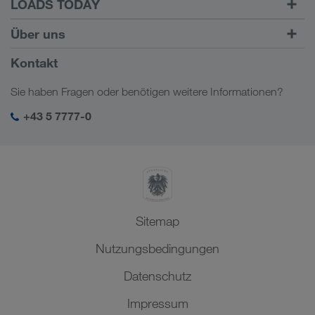
LOADS TODAY
Carrier Services
Fracht finden mit
Zum Login
Über uns
Onboarding
LOADS TODAY
Mehr erfahren
Firmeninformation
Kontakt
Soziale Verantwortung
Sie haben Fragen oder benötigen weitere Informationen?
SHEQ-Management
+43 5 7777-0
Sitemap
Nutzungsbedingungen
Datenschutz
Impressum