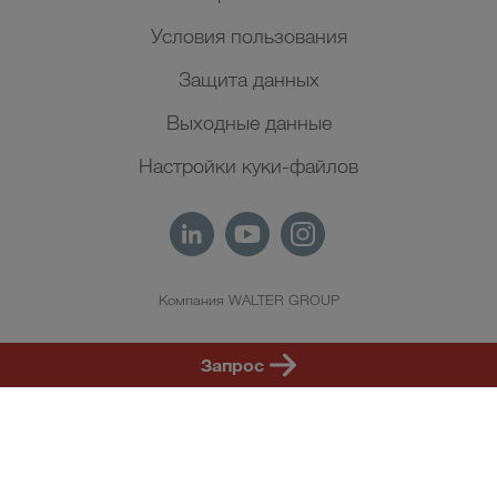
Условия пользования
Защита данных
Выходные данные
Настройки куки-файлов
Компания WALTER GROUP
RU
Запрос