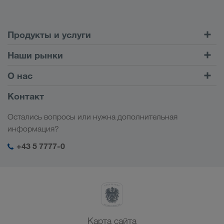
Продукты и услуги
Автомобильные перевозки
Наши рынки
Комбинированные перевозки
Европа
О нас
Клиентский портал CONNECT
Россия
Информация о компании
Контакт
Цифровые решения
Кавказ
Работа и карьера
Отрасли
Остались вопросы или нужна дополнительная
Центральная Азия
Социальная ответственность
Мой вход в систему LKW WALTER
информация?
Ближний Восток
Менеджмент SHEQ
+43 5 7777-0
Северная Африка
Карта сайта