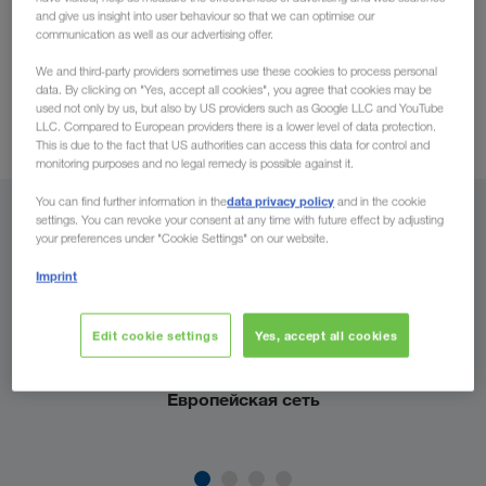
маршрута — с помощью низкорамных тралов,
and give us insight into user behaviour so that we can optimise our
трайлеров, раздвижных полуприцепов, тентованных
communication as well as our advertising offer.
полуприцепов с регулируемой шириной, автомобилей
We and third-party providers sometimes use these cookies to process personal
для перевозки резервуаров или большегрузного
data. By clicking on "Yes, accept all cookies", you agree that cookies may be
автотранспорта.
used not only by us, but also by US providers such as Google LLC and YouTube
LLC. Compared to European providers there is a lower level of data protection.
This is due to the fact that US authorities can access this data for control and
monitoring purposes and no legal remedy is possible against it.
data privacy policy
You can find further information in the
and in the cookie
Вкратце о Ваших преимуществах:
settings. You can revoke your consent at any time with future effect by adjusting
your preferences under "Cookie Settings" on our website.
Imprint
Edit cookie settings
Yes, accept all cookies
Европейская сеть