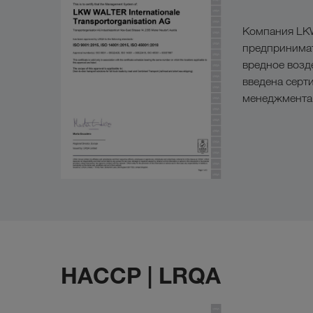
Компания LKW
предпринимат
вредное возд
введена серт
менеджмента 
HACCP | LRQA