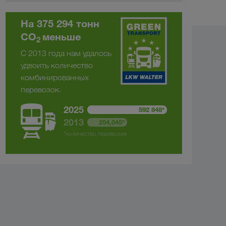
На 375 294 тонн
CO
меньше
2
С 2013 года нам удалось
удвоить количество
комбинированных
перевозок.
2025
592 848*
2013
254,045*
*количество перевозок