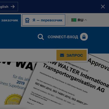
nglish
RU
 заказчик
Я — перевозчик
CONNECT-ВХОД
ЗАПРОС