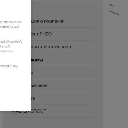
О нас
Информация о компании
he effectiveness
cation as well
Менеджмент SHEQ
ept all cookies",
Социальная ответственность
ube LLC.
rities can
Сертификаты
consent at any
Глоссарий
ЧаВо заказчиков
Compliance
WALTER GROUP