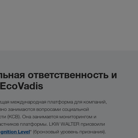
ьная ответственность и
 EcoVadis
дущая международная платформа для компаний,
вно занимаются вопросами социальной
сти (КСВ). Она занимается мониторингом и
частников платформы. LKW WALTER присвоили
gnition Level
“ (бронзовый уровень признания).