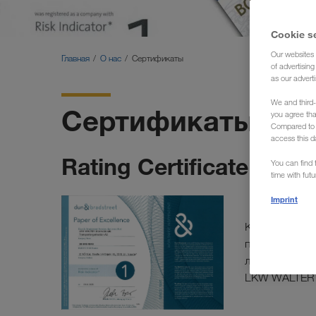
Cookie s
Our websites 
Главная
О нас
Сертификаты
of advertisin
as our adverti
We and third-
Сертификаты / Н
you agree th
Compared to E
access this d
Rating Certificate | D&B
You can find f
time with fut
Imprint
Компания Dun
предоставле
лицах, засви
LKW WALTER (