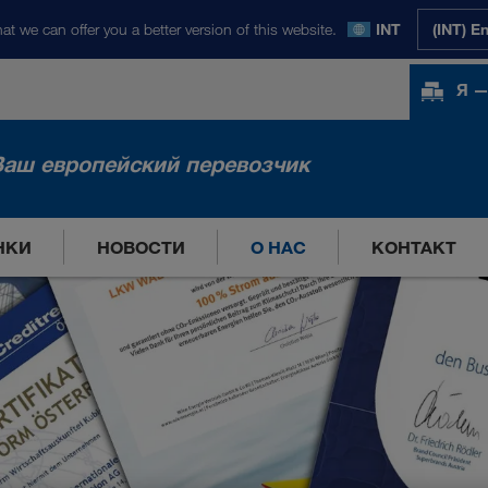
at we can offer you a better version of this website.
INT
(INT) E
Я —
Ваш европейский перевозчик
НКИ
НОВОСТИ
О НАС
КОНТАКТ