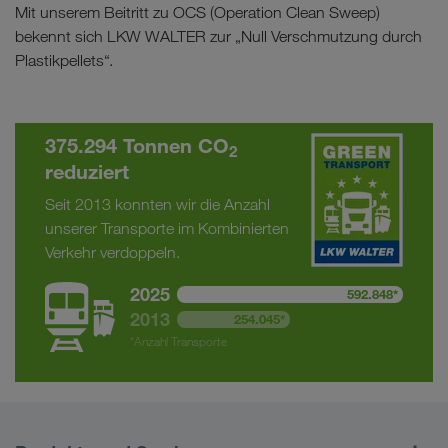
Mit unserem Beitritt zu OCS (Operation Clean Sweep)
bekennt sich LKW WALTER zur „Null Verschmutzung durch
Plastikpellets“.
375.294 Tonnen CO
2
reduziert
Seit 2013 konnten wir die Anzahl
unserer Transporte im Kombinierten
Verkehr verdoppeln.
2025
592.848*
2013
254.045*
*Anzahl Transporte