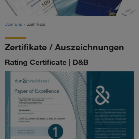
Zertifikate
Glossar
Über uns
Zertifikate
Auftraggeber-FAQ
Zertifikate / Auszeichnungen
Compliance
Rating Certificate | D&B
WALTER GROUP
Jobs & Karriere