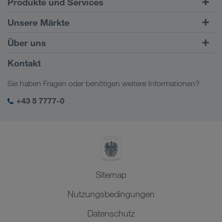
Produkte und Services
Straßentransporte
Unsere Märkte
Kombinierter Verkehr
Europa
Über uns
Kundenportal CONNECT
Russland
Firmeninformation
Kontakt
Digitale Lösungen
Kaukasus
Jobs & Karriere
Branchenlösungen
Sie haben Fragen oder benötigen weitere Informationen?
Zentralasien
Soziale Verantwortung
Mein LKW WALTER Login
Naher Osten
+43 5 7777-0
SHEQ-Management
Nordafrika
Sitemap
Nutzungsbedingungen
Datenschutz