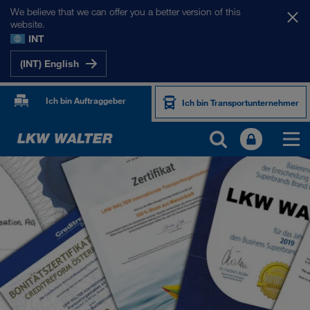
We believe that we can offer you a better version of this
website.
INT
(INT) English
Ich bin Auftraggeber
Ich bin Transportunternehmer
ÜBER UNS
Firmeninformation
SHEQ-Management
Soziale Verantwortung