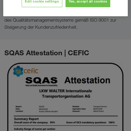
Edit cookie settings
Yes, accept all cookies
Für die Gestaltung, Steuerung und kontinuierliche
Verbesserung von Prozessen nach internationalen Standards
des Qualitätsmanagementsystems gemäß ISO 9001 zur
Steigerung der Kundenzufriedenheit.
SQAS Attestation | CEFIC