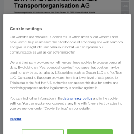
Cookie settings
Our websites use "cookies". Cookies tell us which areas of our website users
have visited, help us measure the effectiveness of advertising and web searches
and give us insight into user behaviour so that we can optimise our
communication as well as our advertising offer.
We and third-party providers sometimes use these cookies to process personal
data. By clicking on "Yes, accept all cookies", you agree that cookies may be
used not only by us, but also by US providers such as Google LLC and YouTube
LLC. Compared to European providers there is a lower level of data protection.
This is due to the fact that US authorities can access this data for control and
monitoring purposes and no legal remedy is possible against it.
data privacy policy
You can find further information in the
and in the cookie
settings. You can revoke your consent at any time with future effect by adjusting
your preferences under "Cookie Settings" on our website.
Imprint