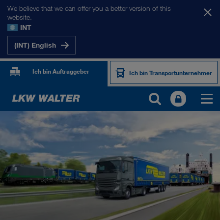
We believe that we can offer you a better version of this
website.
INT
(INT) English
Ich bin Auftraggeber
Ich bin Transportunternehmer
PRODUKTE UND SERVICES
Straßentransport
Digitale Lösungen
Kombinierter Verkehr