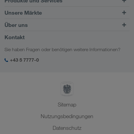
Produkte und Services
Straßentransporte
Unsere Märkte
Kombinierter Verkehr
Europa
Über uns
Kundenportal CONNECT
Russland
Firmeninformation
Kontakt
Digitale Lösungen
Kaukasus
Jobs & Karriere
Branchenlösungen
Sie haben Fragen oder benötigen weitere Informationen?
Zentralasien
Soziale Verantwortung
Mein LKW WALTER Login
Naher Osten
+43 5 7777-0
SHEQ-Management
Nordafrika
Sitemap
Nutzungsbedingungen
Datenschutz