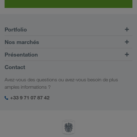
Portfolio
Transports routiers
Nos marchés
Transport intermodal
Europe
Présentation
Portail client CONNECT
Russie
Informations générales
Contact
Solutions numériques
Caucase
Emplois et carrière
Solutions par branche
Avez-vous des questions ou avez-vous besoin de plus
Asie Centrale
Responsabilité sociale
Mon espace de connexion LKW WALTER
amples informations ?
Moyen-Orient
Management SHEQ
+33 9 71 07 87 42
Afrique du Nord