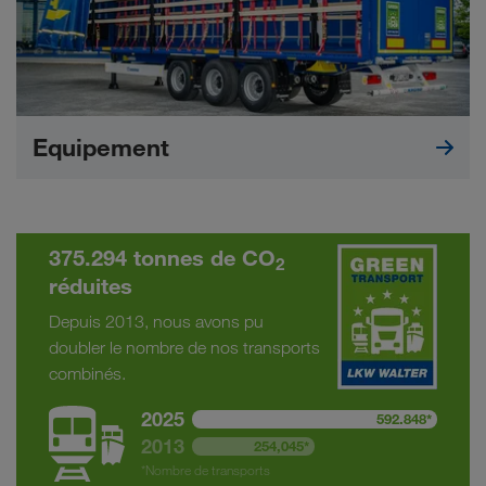
Equipement
375.294 tonnes de CO
2
réduites
Depuis 2013, nous avons pu
doubler le nombre de nos transports
combinés.
2025
592.848*
2013
254,045*
*Nombre de transports