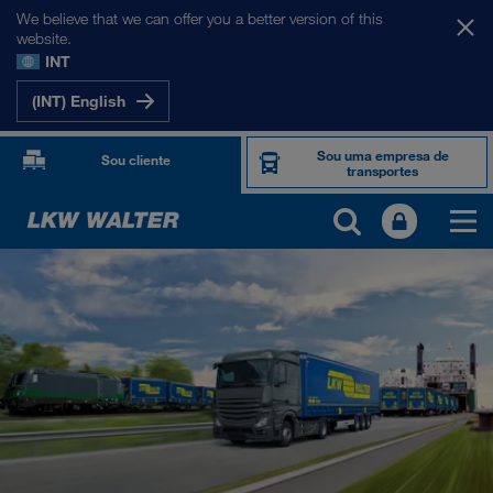
We believe that we can offer you a better version of this
website.
INT
(INT) English
Sou uma empresa de
Sou cliente
transportes
PRODUTOS E SERVIÇOS
Transporte rodoviário
Soluções digitais
Transporte combinado