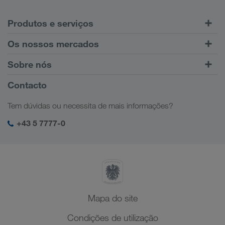
Produtos e serviços
Transporte rodoviário
Os nossos mercados
Transporte combinado
Europa
Sobre nós
Portal do cliente CONNECT
Rússia
Informações Empresariais
Contacto
Soluções digitais
Cáucaso
Ofertas de emprego
Soluções sectoriais
Tem dúvidas ou necessita de mais informações?
Ásia Central
Responsabilidade social
O meu login da LKW WALTER
Médio Oriente
+43 5 7777-0
SHEQ-Management
Norte de África
Mapa do site
Condições de utilização