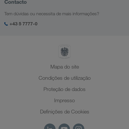
Contacto
Soluções digitais
Cáucaso
Ofertas de emprego
Soluções sectoriais
Tem dúvidas ou necessita de mais informações?
Ásia Central
Responsabilidade social
O meu login da LKW WALTER
Médio Oriente
+43 5 7777-0
SHEQ-Management
Norte de África
Mapa do site
Condições de utilização
Proteção de dados
Impresso
Definições de Cookies