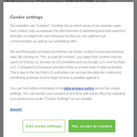
Vladivostoque. O transitário LKW WALTER, o seu
os seus transportes por
transportador europeu, organiza
camião (cargas completas) de toda a Rússia para
Cookie settings
todos os países da Europa e vice-versa.
Beneficie da
Our websites use "cookies". Cookies tell us which areas of our website users
have visited, help us measure the effectiveness of advertising and web searches
experiência de muitos anos na Europa de Leste
nossa
.
and give us insight into user behaviour so that we can optimise our
transporte combinado
Também atuamos no
em rotas
communication as well as our advertising offer.
selecionadas.
We and third-party providers sometimes use these cookies to process personal
data. By clicking on "Yes, accept all cookies", you agree that cookies may be
used not only by us, but also by US providers such as Google LLC and YouTube
LLC. Compared to European providers there is a lower level of data protection.
De
This is due to the fact that US authorities can access this data for control and
monitoring purposes and no legal remedy is possible against it.
Portugal
data privacy policy
You can find further information in the
and in the cookie
settings. You can revoke your consent at any time with future effect by adjusting
your preferences under "Cookie Settings" on our website.
Imprint
Para
Edit cookie settings
Yes, accept all cookies
País