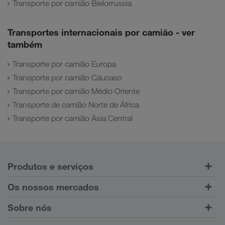
Transporte por camião Bielorrussia
Transportes internacionais por camião - ver
também
Transporte por camião Europa
Transporte por camião Cáucaso
Transporte por camião Médio Oriente
Transporte de camião Norte de África
Transporte por camião Ásia Central
Produtos e serviços
Transporte rodoviário
Os nossos mercados
Transporte combinado
Europa
Sobre nós
Portal do cliente CONNECT
Rússia
Informações Empresariais