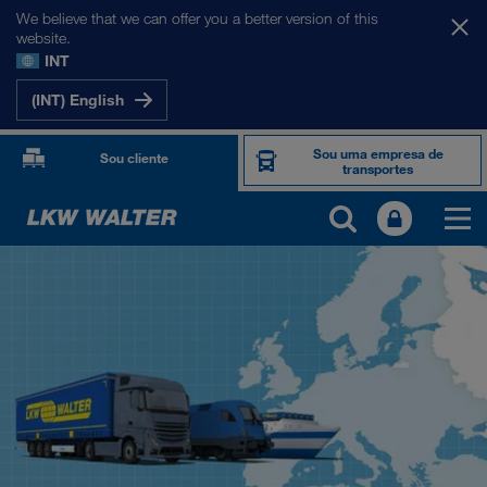
We believe that we can offer you a better version of this
website.
INT
(INT) English
Sou uma empresa de
Sou cliente
transportes
OS NOSSOS MERCADOS
Europa
Ásia Central
Rússia