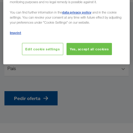
monitoring purposes and no legal remedy is possible against it.
data privacy policy
You can find further information in the
and in the cookie
De
settings. You can revoke your consent at any time with future effect by adjusting
your preferences under "Cookie Settings" on our website.
Portugal
Imprint
Edit cookie settings
Yes, accept all cookies
Para
País
Pedir oferta