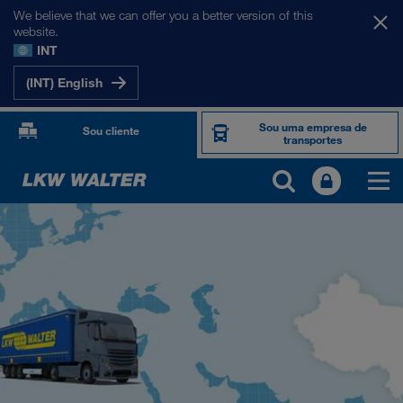
We believe that we can offer you a better version of this
website.
INT
(INT) English
Sou uma empresa de
Sou cliente
transportes
OS NOSSOS MERCADOS
Europa
Ásia Central
Rússia