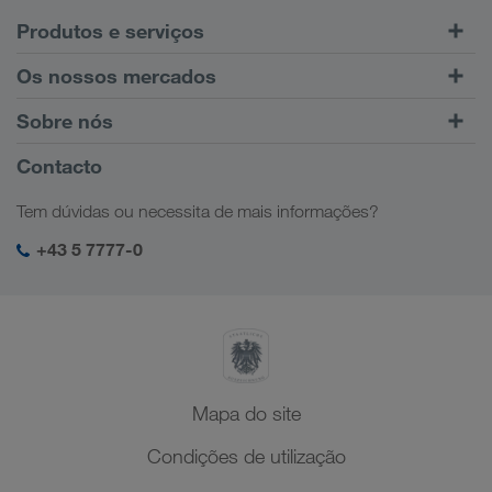
Produtos e serviços
Transporte rodoviário
Os nossos mercados
Transporte combinado
Europa
Sobre nós
Portal do cliente CONNECT
Rússia
Informações Empresariais
Contacto
Soluções digitais
Cáucaso
Ofertas de emprego
Soluções sectoriais
Tem dúvidas ou necessita de mais informações?
Ásia Central
Responsabilidade social
O meu login da LKW WALTER
Médio Oriente
+43 5 7777-0
SHEQ-Management
Norte de África
Mapa do site
Condições de utilização