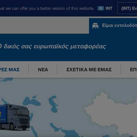
at we can offer you a better version of this website.
INT
(INT) E
Είμαι εντολοδό
 δικός σας ευρωπαϊκός μεταφορέας
ΡΈΣ ΜΑΣ
ΝΈΑ
ΣΧΕΤΙΚΆ ΜΕ ΕΜΆΣ
ΕΠ