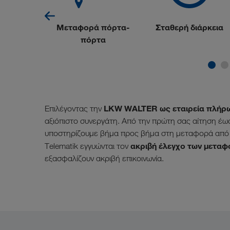
πική
Μεταφορά πόρτα-
Σταθερή διάρκεια
έτηση
πόρτα
LKW WALTER ως εταιρεία πλήρ
Επιλέγοντας την
αξιόπιστο συνεργάτη. Από την πρώτη σας αίτηση έ
υποστηρίζουμε βήμα προς βήμα στη μεταφορά από κ
ακριβή έλεγχο των μετα
Τelematik εγγυώνται τον
εξασφαλίζουν ακριβή επικοινωνία.