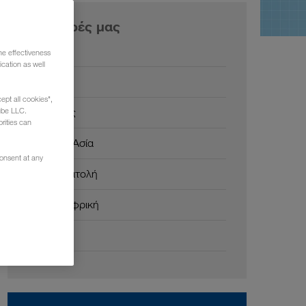
Οι αγορές μας
Ευρώπη
he effectiveness
cation as well
Ρωσία
ept all cookies",
Καύκασος
ube LLC.
rities can
Κεντρική Ασία
consent at any
Μέση Ανατολή
Βόρεια Αφρική
Κίνα