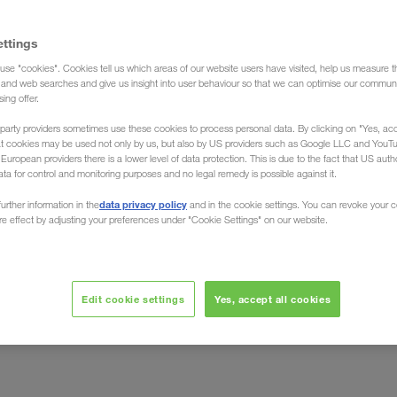
ettings
use "cookies". Cookies tell us which areas of our website users have visited, help us measure t
g and web searches and give us insight into user behaviour so that we can optimise our communi
sing offer.
party providers sometimes use these cookies to process personal data. By clicking on "Yes, acc
at cookies may be used not only by us, but also by US providers such as Google LLC and YouT
uropean providers there is a lower level of data protection. This is due to the fact that US autho
ata for control and monitoring purposes and no legal remedy is possible against it.
ος Κίνα
data privacy policy
urther information in the
and in the cookie settings. You can revoke your 
ure effect by adjusting your preferences under "Cookie Settings" on our website.
ή των εμπορευμάτων και αγαθών σας από και προς την
ιστο συνεργάτη
από την Ευρώπη. Ως εταιρεία πλήρων
Edit cookie settings
Yes, accept all cookies
από ευρωπαϊκές χώρες, όπως η
α οδικής μεταφοράς