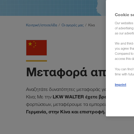
Cookie s
Our websites 
Κεντρική Ιστοσελίδα
Οι αγορές μας
Κίνα
of advertisin
as our adverti
We and third-
you agree th
Compared to E
access this d
Μεταφορά από/πρ
You can find f
time with fut
Imprint
Αναζητάτε δυνατότητες μεταφοράς για την αποστολ
LKW WALTER έχετε βρει έναν αξιόπ
Κίνα; Με την
φορτώσεων, μεταφέρουμε τα εμπορεύματά σας δι
Γερμανία, στην Κίνα και επιστροφή.