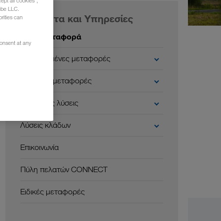
ept all cookies",
ube LLC.
Προϊόντα και Υπηρεσίες
rities can
Οδική μεταφορά
consent at any
Συνδυασμένες μεταφορές
Βιώσιμες μεταφορές
Ψηφιακές λύσεις
Λύσεις κλάδων
Επικοινωνία
Πύλη πελατών CONNECT
Ειδικές μεταφορές