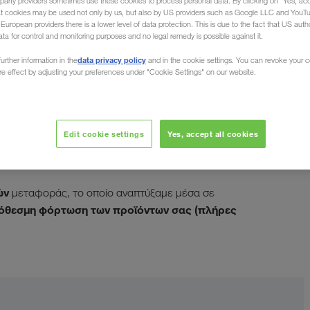
party providers sometimes use these cookies to process personal data. By clicking on "Yes, acc
at cookies may be used not only by us, but also by US providers such as Google LLC and YouT
uropean providers there is a lower level of data protection. This is due to the fact that US autho
ata for control and monitoring purposes and no legal remedy is possible against it.
data privacy policy
urther information in the
and in the cookie settings. You can revoke your 
ure effect by adjusting your preferences under "Cookie Settings" on our website.
εταφορές με
Edit cookie settings
Yes, accept all cookies
ηγά
ών
μεταφοράς, το οποίο αναπτύξαμε μέσα σε
όθεσμη φόρτωση των προϊόντων σας (πλήρες