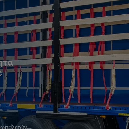
ητα
ε
υρωπαλετών