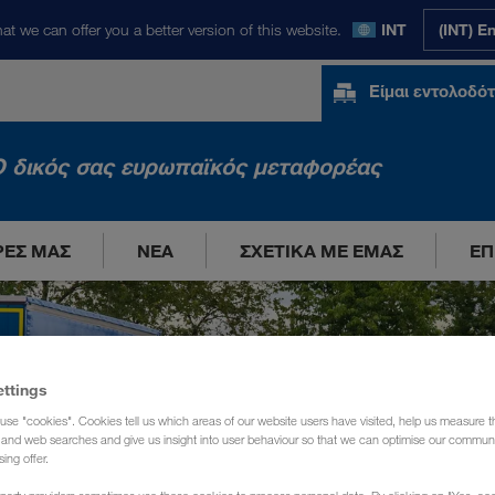
at we can offer you a better version of this website.
INT
(INT) E
Είμαι εντολοδό
 δικός σας ευρωπαϊκός μεταφορέας
ΡΈΣ ΜΑΣ
ΝΈΑ
ΣΧΕΤΙΚΆ ΜΕ ΕΜΆΣ
ΕΠ
ettings
use "cookies". Cookies tell us which areas of our website users have visited, help us measure t
g and web searches and give us insight into user behaviour so that we can optimise our communi
sing offer.