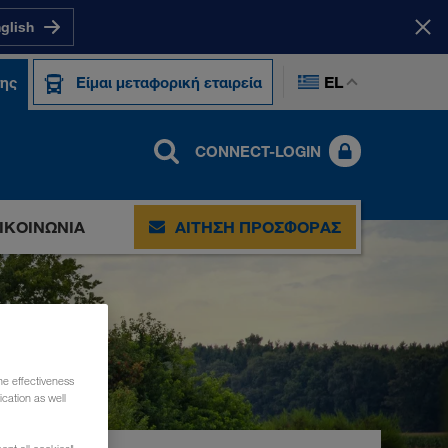
nglish
EL
της
Είμαι μεταφορική εταιρεία
CONNECT-LOGIN
ΙΚΟΙΝΩΝΊΑ
ΑΊΤΗΣΗ ΠΡΟΣΦΟΡΆΣ
he effectiveness
cation as well