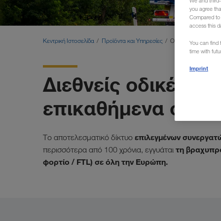
We and third-
you agree th
Compared to E
access this d
Κεντρική Ιστοσελίδα
Προϊόντα και Υπηρεσίες
Οδική μεταφορά
You can find f
time with fut
Imprint
Διεθνείς οδικές μ
επικαθήμενα φορτ
επιλεγμένων συνεργατ
Το αποτελεσματικό δίκτυο
τη βραχυπρ
περισσότερα από 100 χρόνια, εγγυάται
φορτίο / FTL) σε όλη την Ευρώπη.