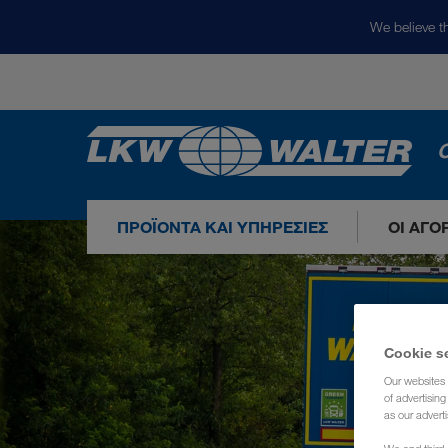
We believe th
Ο
ΠΡΟΪΌΝΤΑ ΚΑΙ ΥΠΗΡΕΣΊΕΣ
ΟΙ ΑΓΟ
Cookie s
Our websites 
of advertisin
as our adverti