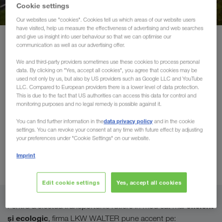
Transporturi sustenabile
Cookie settings
Our websites use "cookies". Cookies tell us which areas of our website users
have visited, help us measure the effectiveness of advertising and web searches
Comunicare
and give us insight into user behaviour so that we can optimise our
Produse și servicii
Transport rutier
communication as well as our advertising offer.
Portalul pentru clienți CONNECT
We and third-party providers sometimes use these cookies to process personal
Transport rutier internațional
data. By clicking on "Yes, accept all cookies", you agree that cookies may be
used not only by us, but also by US providers such as Google LLC and YouTube
Soluții în funcție de domeniul de activitate
cu camioane cu prelată
LLC. Compared to European providers there is a lower level of data protection.
This is due to the fact that US authorities can access this data for control and
monitoring purposes and no legal remedy is possible against it.
Preluarea în termen scurt a mărfurilor dumneavoastră
data privacy policy
You can find further information in the
and in the cookie
(transporturi complete/FTL) în întreaga Europă
este
settings. You can revoke your consent at any time with future effect by adjusting
parteneri de
garantată de reţeaua noastră performantă de
your preferences under "Cookie Settings" on our website.
transport selectaţi
, pe care am construit-o în peste 100 de
Imprint
ani.
Edit cookie settings
Yes, accept all cookies
eficient
Pentru a efectua transporturile rutiere în mod cât mai
şi ecologic
, firma LKW WALTER pune accent pe: