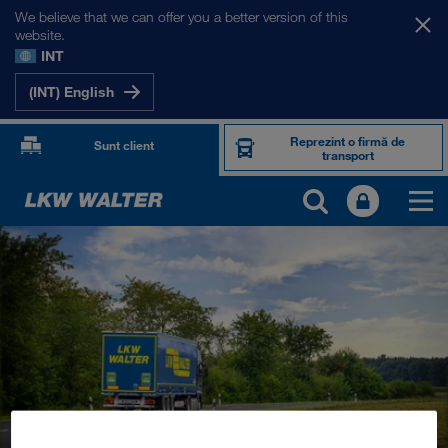
We believe that we can offer you a better version of this
website.
INT
(INT) English
Reprezint o firmă de
Sunt client
transport
PRODUSE ȘI SERVICII
Transport rutier
Soluții digitale
Transport intermodal