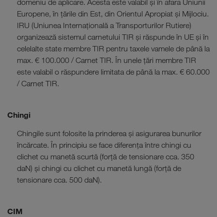
domeniu de aplicare. Acesta este valabil și în afara Uniunii
Europene, în țările din Est, din Orientul Apropiat și Mijlociu.
IRU (Uniunea Internațională a Transporturilor Rutiere)
organizează sistemul carnetului TIR și răspunde în UE și în
celelalte state membre TIR pentru taxele vamele de până la
max. € 100.000 / Carnet TIR. În unele țări membre TIR
este valabil o răspundere limitata de până la max. € 60.000
/ Carnet TIR.
Chingi
Chingile sunt folosite la prinderea și asigurarea bunurilor
încărcate. În principiu se face diferența între chingi cu
clichet cu manetă scurtă (forță de tensionare cca. 350
daN) și chingi cu clichet cu manetă lungă (forță de
tensionare cca. 500 daN).
CIM