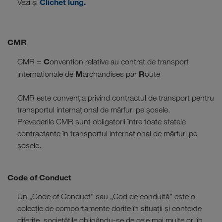
Clichet lung.
Vezi și
CMR
C
CMR =
onvention relative au contrat de transport
M
R
internationale de
archandises par
oute
CMR este convenția privind contractul de transport pentru
transportul internațional de mărfuri pe șosele.
Prevederile CMR sunt obligatorii între toate statele
contractante în transportul internațional de mărfuri pe
șosele.
Code of Conduct
Un „Code of Conduct” sau „Cod de conduită” este o
colecție de comportamente dorite în situații și contexte
diferite, societățile obligându-se de cele mai multe ori în