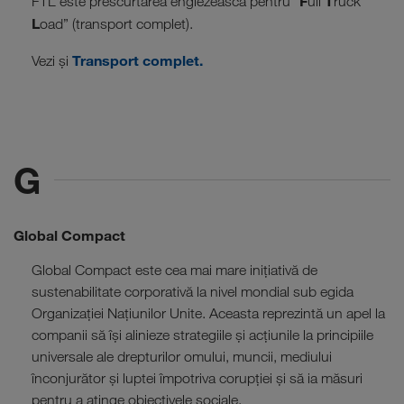
F
T
FTL este prescurtarea englezească pentru ”
ull
ruck
L
oad” (transport complet).
Transport complet.
Vezi și
G
Global Compact
Global Compact este cea mai mare inițiativă de
sustenabilitate corporativă la nivel mondial sub egida
Organizației Națiunilor Unite. Aceasta reprezintă un apel la
companii să își alinieze strategiile și acțiunile la principiile
universale ale drepturilor omului, muncii, mediului
înconjurător și luptei împotriva corupției și să ia măsuri
pentru a atinge obiectivele sociale.