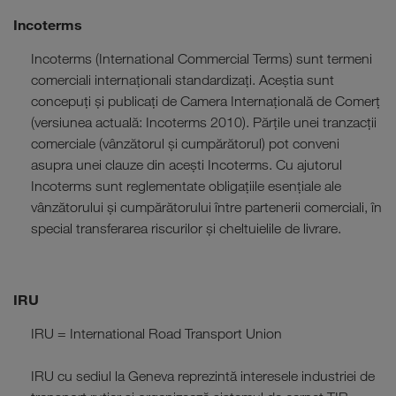
Incoterms
Incoterms (International Commercial Terms) sunt termeni
comerciali internaționali standardizați. Aceștia sunt
concepuți și publicați de Camera Internațională de Comerț
(versiunea actuală: Incoterms 2010). Părțile unei tranzacții
comerciale (vânzătorul și cumpărătorul) pot conveni
asupra unei clauze din acești Incoterms. Cu ajutorul
Incoterms sunt reglementate obligațiile esențiale ale
vânzătorului și cumpărătorului între partenerii comerciali, în
special transferarea riscurilor și cheltuielile de livrare.
IRU
IRU = International Road Transport Union
IRU cu sediul la Geneva reprezintă interesele industriei de