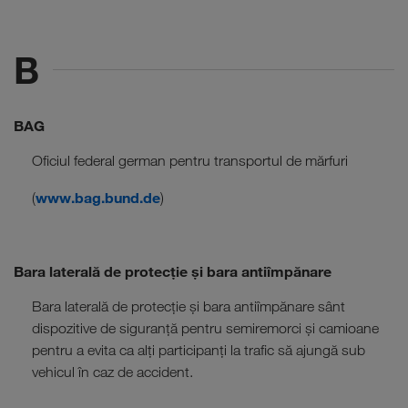
B
BAG
Oficiul federal german pentru transportul de mărfuri
www.bag.bund.de
(
)
Bara laterală de protecție și bara antiîmpănare
Bara laterală de protecție și bara antiîmpănare sânt
dispozitive de siguranță pentru semiremorci și camioane
pentru a evita ca alți participanți la trafic să ajungă sub
vehicul în caz de accident.