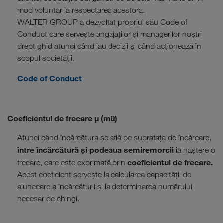
mod voluntar la respectarea acestora.
WALTER GROUP a dezvoltat propriul său Code of
Conduct care servește angajaților și managerilor noștri
drept ghid atunci când iau decizii și când acționează în
scopul societății.
Code of Conduct
Coeficientul de frecare µ (mü)
Atunci când încărcătura se află pe suprafața de încărcare,
între încărcătură și podeaua semiremorcii
ia naștere o
coeficientul de frecare.
frecare, care este exprimată prin
Acest coeficient servește la calcularea capacității de
alunecare a încărcăturii și la determinarea numărului
necesar de chingi.