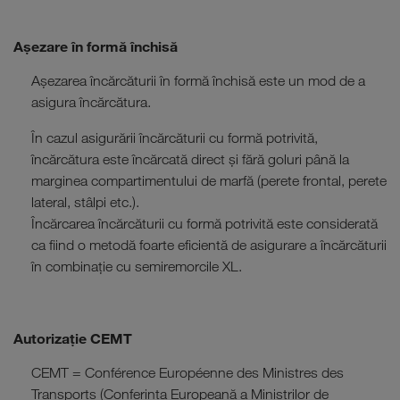
Aşezare în formă închisă
Aşezarea încărcăturii în formă închisă este un mod de a
asigura încărcătura.
În cazul asigurării încărcăturii cu formă potrivită,
încărcătura este încărcată direct și fără goluri până la
marginea compartimentului de marfă (perete frontal, perete
lateral, stâlpi etc.).
Încărcarea încărcăturii cu formă potrivită este considerată
ca fiind o metodă foarte eficientă de asigurare a încărcăturii
în combinație cu semiremorcile XL.
Autorizație CEMT
CEMT = Conférence Européenne des Ministres des
Transports (Conferința Europeană a Miniștrilor de