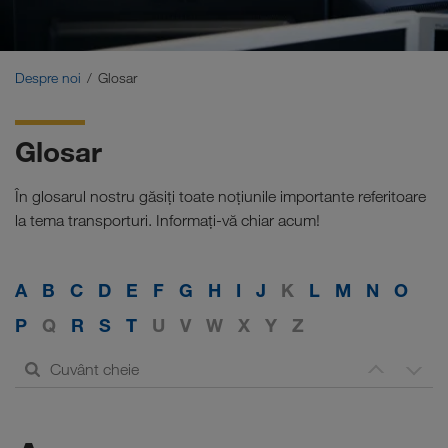
Certificate
Glosar
Despre noi
Glosar
Întrebări frecvente - clienți
Glosar
Compliance
În glosarul nostru găsiți toate noțiunile importante referitoare
WALTER GROUP
la tema transporturi. Informați-vă chiar acum!
Locuri de muncă & carieră
A
B
C
D
E
F
G
H
I
J
K
L
M
N
O
P
Q
R
S
T
U
V
W
X
Y
Z