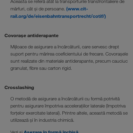
Aceasta se referă atât la transporturile transfrontaliere de
(www.cit-
mărfuri, cât și de persoane.
rail.org/de/eisenbahntransportrecht/cotif/)
Covorașe antiderapante
Mijloace de asigurare a încărcăturii, care servesc drept
suport pentru mărirea coeficientului de frecare. Covorașele
sunt realizate din materiale antiderapante, precum cauciuc
granulat, fibre sau carton rigid.
Crosslashing
O metodă de asigurare a încărcăturii cu formă potrivită
pentru asigurare împotriva accelerațiilor laterale (împotriva
forțelor exercitate lateral). Printre altele, această metodă se
utilizează și în industria chimică.
Aşezare în formă închisă.
Vezi și