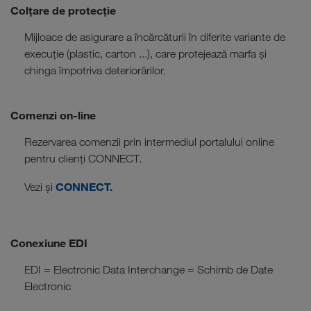
Colțare de protecție
Mijloace de asigurare a încărcăturii în diferite variante de
execuție (plastic, carton ...), care protejează marfa și
chinga împotriva deteriorărilor.
Comenzi on-line
Rezervarea comenzii prin intermediul portalului online
pentru clienți CONNECT.
CONNECT.
Vezi și
Conexiune EDI
EDI = Electronic Data Interchange = Schimb de Date
Electronic