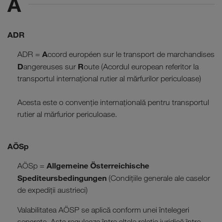
A
ADR
A
ADR =
ccord européen sur le transport de marchandises
D
R
angereuses sur
oute (Acordul european referitor la
transportul internațional rutier al mărfurilor periculoase)
Acesta este o convenție internațională pentru transportul
rutier al mărfurior periculoase.
AÖSp
Allgemeine Österreichische
AÖSp =
Spediteursbedingungen
(Condițiile generale ale caselor
de expediţii austrieci)
Valabilitatea AÖSP se aplică conform unei întelegeri
separate. Asta reguleaza între altele relația juridică între