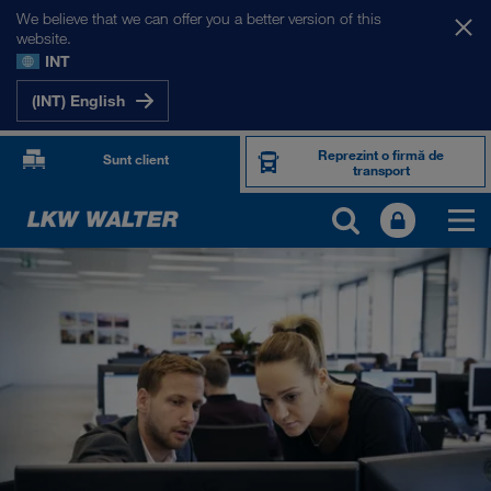
We believe that we can offer you a better version of this
website.
INT
(INT) English
Reprezint o firmă de
Sunt client
transport
DESPRE NOI
Informații despre firma noastră
Management SHEQ
Responsabilitate socială