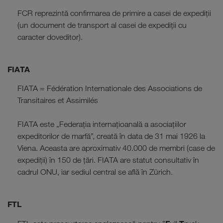
FCR reprezintă confirmarea de primire a casei de expediții
(un document de transport al casei de expediții cu
caracter doveditor).
FIATA
FIATA = Fédération Internationale des Associations de
Transitaires et Assimilés
FIATA este „Federația internațioanală a asociațiilor
expeditorilor de marfă”, creată în data de 31 mai 1926 la
Viena. Aceasta are aproximativ 40.000 de membri (case de
expediții) în 150 de țări. FIATA are statut consultativ în
cadrul ONU, iar sediul central se află în Zürich.
FTL