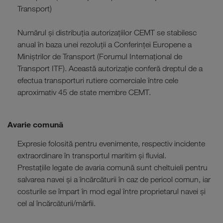
Transport)
Numărul și distribuția autorizațiilor CEMT se stabilesc
anual în baza unei rezoluții a Conferinței Europene a
Miniștrilor de Transport (Forumul Internațional de
Transport ITF). Această autorizație conferă dreptul de a
efectua transporturi rutiere comerciale între cele
aproximativ 45 de state membre CEMT.
Avarie comună
Expresie folosită pentru evenimente, respectiv incidente
extraordinare în transportul maritim și fluvial.
Prestațiile legate de avaria comună sunt cheltuieli pentru
salvarea navei și a încărcăturii în caz de pericol comun, iar
costurile se împart în mod egal între proprietarul navei și
cel al încărcăturii/mărfii.