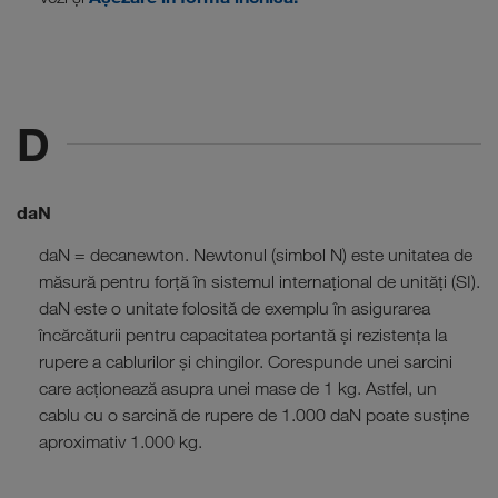
D
daN
daN = decanewton. Newtonul (simbol N) este unitatea de
măsură pentru forță în sistemul internațional de unități (SI).
daN este o unitate folosită de exemplu în asigurarea
încărcăturii pentru capacitatea portantă și rezistența la
rupere a cablurilor și chingilor. Corespunde unei sarcini
care acționează asupra unei mase de 1 kg. Astfel, un
cablu cu o sarcină de rupere de 1.000 daN poate susține
aproximativ 1.000 kg.