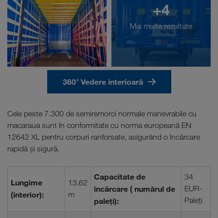
+4
Mai multe rezultate
360° Vedere interioară
Cele peste 7.300 de semiremorci normale manevrabile cu
macaraua sunt în conformitate cu norma europeană EN
12642 XL pentru corpuri ranforsate, asigurând o încărcare
rapidă și sigură.
Capacitate de
34
Lungime
13,62
încărcare ( numărul de
EUR-
(interior):
m
Paleţi
paleți):