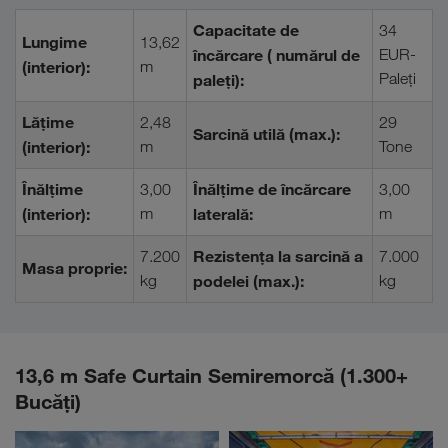
Capacitate de
34
Lungime
13,62
încărcare ( numărul de
EUR-
(interior):
m
Paleţi
paleți):
Lățime
2,48
29
Sarcină utilă (max.):
(interior):
m
Tone
Înălțime
Înălțime de încărcare
3,00
3,00
(interior):
m
laterală:
m
Rezistența la sarcină a
7.200
7.000
Masa proprie:
kg
podelei (max.):
kg
13,6 m Safe Curtain Semiremorcă (1.300+
Bucăţi)