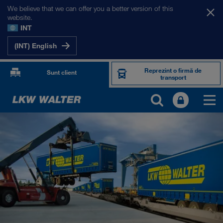
We believe that we can offer you a better version of this
website.
INT
(INT) English
Reprezint o firmă de
Sunt client
transport
PRODUSE ȘI SERVICII
Transport rutier
Soluții digitale
Transport intermodal