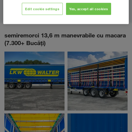
lăţimea platformei de încărcare 2.480 mm
cel puțin 32 scânduri laterale
Edit cookie settings
Yes, accept all cookies
semiremorci 13,6 m manevrabile cu macara
(7.300+ Bucăţi)