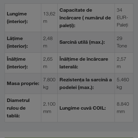
Capacitate de
34
Lungime
13,62
încărcare ( numărul de
EUR-
(interior):
m
Paleţi
paleți):
Lățime
2,48
29
Sarcină utilă (max.):
(interior):
m
Tone
Înălțime
Înălțime de încărcare
2,65
2,57
(interior):
m
laterală:
m
Rezistența la sarcină a
7.800
5.460
Masa proprie:
kg
podelei (max.):
kg
Diametrul
2.100
8.840
rulou de
Lungime cuvă COIL:
mm
mm
tablă: