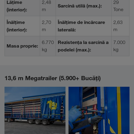
Lățime
2,48
29
Sarcină utilă (max.):
(interior):
m
Tone
Înălțime
Înălțime de încărcare
2,70
2,63
(interior):
m
laterală:
m
Rezistența la sarcină a
6.770
7.000
Masa proprie:
kg
podelei (max.):
kg
13,6 m Megatrailer (5.900+ Bucăţi)