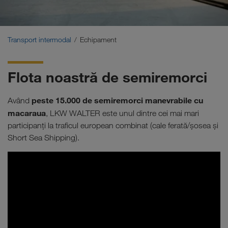
Transporturi sustenabile
Comunicare
Transport intermodal
Echipament
Portalul pentru clienți CONNECT
Flota noastră de semiremorci
Soluții în funcție de domeniul de activitate
peste
15.000
de semiremorci manevrabile cu
Având
macaraua
, LKW WALTER este unul dintre cei mai mari
participanţi la traficul european combinat (cale ferată/șosea şi
Short Sea Shipping).