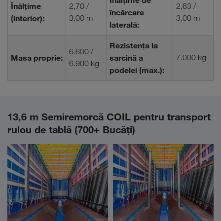
Înălțime de
Înălțime
2,70 /
2,63 /
încărcare
(interior):
3,00 m
3,00 m
laterală:
Rezistența la
6.600 /
Masa proprie:
sarcină a
7.000 kg
6.900 kg
podelei (max.):
13,6 m Semiremorcă COIL pentru transport
rulou de tablă (700+ Bucăţi)