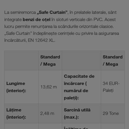
„Safe Curtain”
La semiremorca
, în prelatele laterale, sânt
benzi de oțel
integrate
în sloturi verticale din PVC. Acest
lucru permite renunțarea la scândurile orizontale clasice.
„Safe Curtain” îndeplinește cerințele cu privire la asigurarea
încărcăturii, EN 12642 XL.
Standard
Standard
/ Mega
/ Mega
Capacitate de
Lungime
încărcare (
34 EUR-
13,62 m
(interior):
numărul de
Paleţi
paleți):
Lățime
Sarcină utilă
2,48 m
29 Tone
(interior):
(max.):