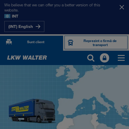
We believe that we can offer you a better version of this
website.
INT
(INT) English
Reprezint o firmă de
Sunt client
transport
PIEȚELE NOASTRE
Europa
Asia Centrală
Rusia