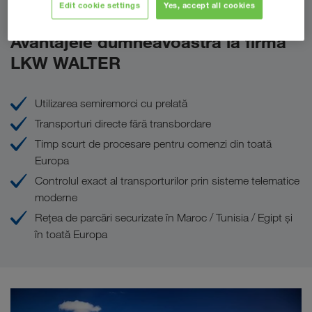
Edit cookie settings
Yes, accept all cookies
Avantajele dumneavoastră la firma
LKW WALTER
Utilizarea semiremorci cu prelată
Transporturi directe fără transbordare
Timp scurt de procesare pentru comenzi din toată
Europa
Controlul exact al transporturilor prin sisteme telematice
moderne
Reţea de parcări securizate în Maroc / Tunisia / Egipt şi
în toată Europa