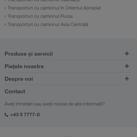
Transporturi cu camionul în Orientul Apropiat
Transporturi cu camionul Rusia
Transporturi cu camionul Asia Centrală
Produse și servicii
Transport rutier
Piețele noastre
Transport intermodal
Europa
Despre noi
Portalul pentru clienți CONNECT
Rusia
Informații despre firma noastră
Contact
Soluții digitale
Caucaz
Locuri de muncă & carieră
Soluții în funcție de domeniul de activitate
Aveți întrebări sau aveți nevoie de alte informații?
Asia Centrală
Responsabilitate socială
Autentificarea mea în LKW WALTER
Orientul Mijlociu
+43 5 7777-0
Management SHEQ
Africa de Nord