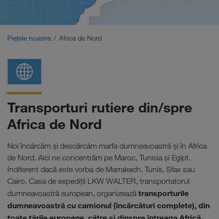
Orientul Mijlociu
Caucaz
Piețele noastre
Africa de Nord
Africa de Nord
Transporturi rutiere din/spre
Africa de Nord
Noi încărcăm și descărcăm marfa dumneavoastră și în Africa
de Nord. Aici ne concentrăm pe Maroc, Tunisia și Egipt.
Indiferent dacă este vorba de Marrakech, Tunis, Sfax sau
Cairo.
Casa de expediţii LKW WALTER, transportatorul
transporturile
dumneavoastră european, organizează
dumneavoastră cu camionul (încărcături complete), din
toate ţările europene, către şi dinspre întreaga Africă