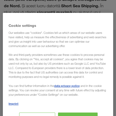
de Nord.
Short Sea Shipping.
Și acest lucru datorită
În
siguranță maximă
plus, noi vă oferim
cu ajutorul unui
control exact
rețelei noastre de parcări securizate.
și a
Cookie settings
Our websites use "cookies". Cookies tell us which areas of our website users
have visited, help us measure the effectiveness of advertising and web searches
Din
and give us insight into user behaviour so that we can optimise our
communication as well as our advertising offer.
România
We and third-party providers sometimes use these cookies to process personal
data. By clicking on "Yes, accept all cookies", you agree that cookies may be
used not only by us, but also by US providers such as Google LLC and YouTube
LLC. Compared to European providers there is a lower level of data protection.
This is due to the fact that US authorities can access this data for control and
Spre
monitoring purposes and no legal remedy is possible against it.
data privacy policy
You can find further information in the
and in the cookie
Țara
settings. You can revoke your consent at any time with future effect by adjusting
your preferences under "Cookie Settings" on our website.
Imprint
Trimiteți solicitarea dumneavoastră acum