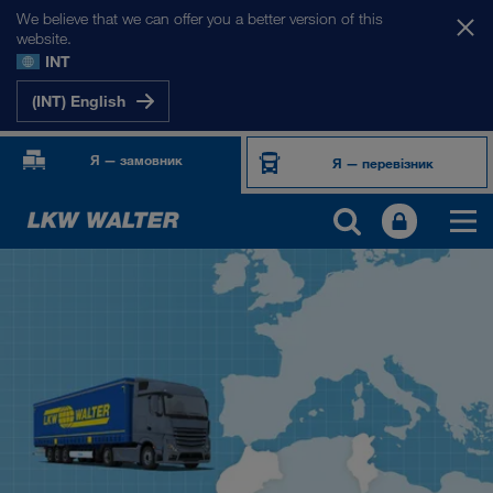
We believe that we can offer you a better version of this
website.
INT
(INT) English
Я — замовник
Я — перевізник
НАШІ РИНКИ
Європа
Центральна Азія
Росія