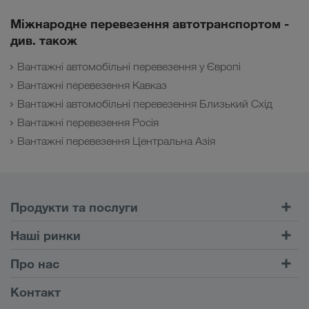
Міжнародне перевезення автотранспортом -
див. також
Вантажні автомобільні перевезення у Європі
Вантажні перевезення Кавказ
Вантажні автомобільні перевезення Близький Схід
Вантажні перевезення Росія
Вантажні перевезення Центральна Азія
Продукти та послуги
Автомобільні перевезення
Наші ринки
Комбіновані перевезення
Європа
Про нас
Портал клієнта CONNECT
Росія
Інформація про фірму
Контакт
Цифрові рішення
Кавказ
Робота і кар'єра