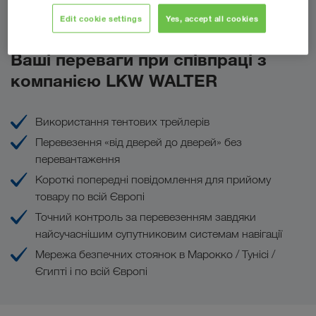
Надіслати запит
Edit cookie settings
Yes, accept all cookies
Ваші переваги при співпраці з
компанією LKW WALTER
Використання тентових трейлерів
Перевезення «від дверей до дверей» без
перевантаження
Короткі попередні повідомлення для прийому
товару по всій Європі
Точний контроль за перевезенням завдяки
найсучаснішим супутниковим системам навігації
Мережа безпечних стоянок в Марокко / Тунісі /
Єгипті і по всій Європі