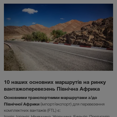
10 наших основних маршрутів на ринку
вантажоперевезень Північна Африка
Основними транспортними маршрутами з/до
Північної Африки
(імпорт/експорт) для перевезення
комплектних вантажів (FTL) є:
Італія, Іспанія, Німеччина, Угорщина, Бельгія, Португалія,