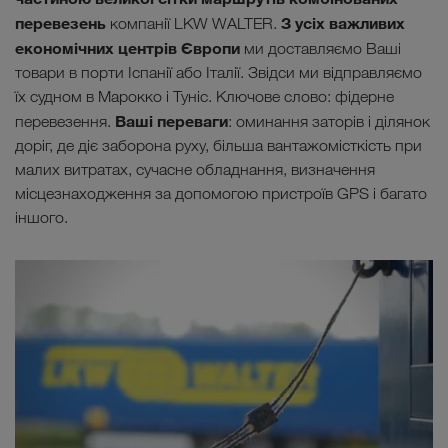
перевезень
З усіх важливих
компанії LKW WALTER.
економічних центрів Європи
ми доставляємо Ваші
товари в порти Іспанії або Італії. Звідси ми відправляємо
їх судном в Марокко і Туніс. Ключове слово: фідерне
Ваші переваги
перевезення.
: оминання заторів і ділянок
доріг, де діє заборона руху, більша вантажомісткість при
малих витратах, сучасне обладнання, визначення
місцезнаходження за допомогою пристроїв GPS і багато
іншого.