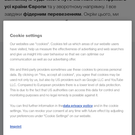
усі країни Європи
та у зворотному напрямку. І все
фідерним перевезенням
завдяки
. Окрім цього, ми
максимальну безпеку
пропонуємо
за допомогою
точного контролю
мережі безпечних стоянок
і нашої
.
Cookie settings
Our websites use "cookies". Cookies tell us which areas of our website users
have visited, help us measure the effectiveness of advertising and web searches
З
and give us insight into user behaviour so that we can optimise our
communication as well as our advertising offer.
Україна
We and third-party providers sometimes use these cookies to process personal
data. By clicking on "Yes, accept all cookies", you agree that cookies may be
used not only by us, but also by US providers such as Google LLC and YouTube
LLC. Compared to European providers there is a lower level of data protection.
This is due to the fact that US authorities can access this data for control and
До
monitoring purposes and no legal remedy is possible against it.
data privacy policy
You can find further information in the
and in the cookie
Країна
settings. You can revoke your consent at any time with future effect by adjusting
your preferences under "Cookie Settings" on our website.
Imprint