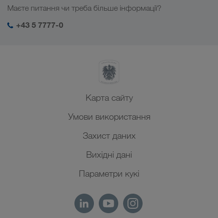
Галузеві рішення
Маєте питання чи треба більше інформації?
Центральна Азія
Соціальна відповідальність
Мій вхід у систему LKW WALTER
Близький Схід
+43 5 7777-0
Менеджмент SHEQ
Північна Африка
Карта сайту
Умови використання
Захист даних
Вихідні дані
Параметри кукі