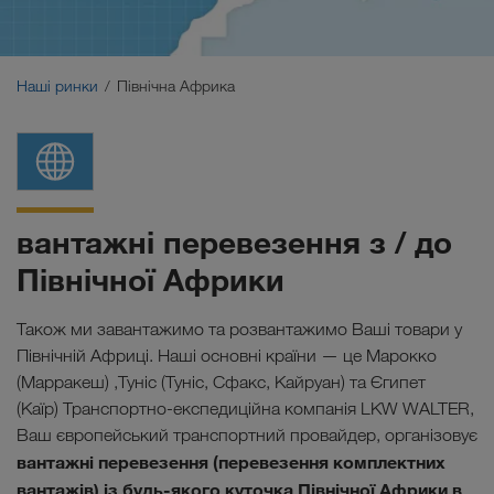
Близький Схід
Кавказ
Наші ринки
Північна Африка
Північна Африка
вантажні перевезення з / до
Північної Африки
Також ми завантажимо та розвантажимо Ваші товари у
Північній Африці. Наші основні країни — це Марокко
(Марракеш) ,Туніс (Туніс, Сфакс, Кайруан) та Єгипет
(Каїр)
Транспортно-експедиційна компанія LKW WALTER,
Ваш європейський транспортний провайдер, організовує
вантажні перевезення (перевезення комплектних
вантажів) із будь-якого куточка Північної Африки в