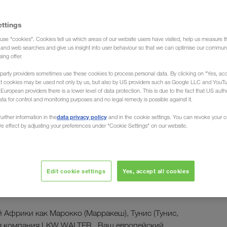
ettings
use "cookies". Cookies tell us which areas of our website users have visited, help us measure t
g and web searches and give us insight into user behaviour so that we can optimise our communi
sing offer.
/ from Russia and Belarus
party providers sometimes use these cookies to process personal data. By clicking on "Yes, acc
at cookies may be used not only by us, but also by US providers such as Google LLC and YouT
uropean providers there is a lower level of data protection. This is due to the fact that US autho
ata for control and monitoring purposes and no legal remedy is possible against it.
data privacy policy
urther information in the
and in the cookie settings. You can revoke your 
ure effect by adjusting your preferences under "Cookie Settings" on our website.
зки
из/в Северную
Edit cookie settings
Yes, accept all cookies
 Африки как Марокко (Марракеш), Тунис (Тунис,
 компания LKW WALTER , Ваш европейский