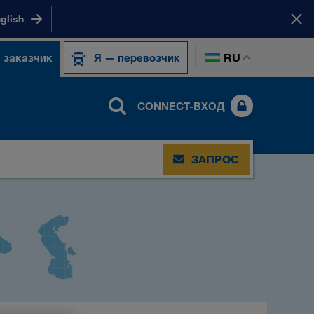
nglish
RU
 заказчик
Я — перевозчик
CONNECT-ВХОД
ЗАПРОС