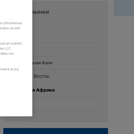
Наши рынки
Европа
he effectiveness
cation as well
Россия
ept all cookies",
Кавказ
ube LLC.
rities can
Центральная Азия
consent at any
Ближний Восток
Северная Африка
Китай