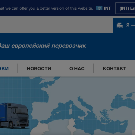
at we can offer you a better version of this website.
INT
(INT) E
Я —
Ваш европейский перевозчик
НКИ
НОВОСТИ
О НАС
КОНТАКТ