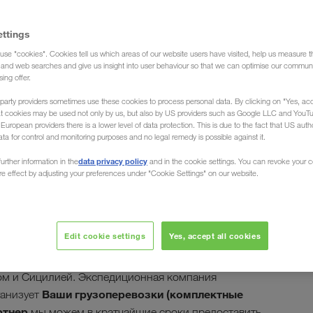
ettings
use "cookies". Cookies tell us which areas of our website users have visited, help us measure t
g and web searches and give us insight into user behaviour so that we can optimise our communi
sing offer.
/ from Russia and Belarus
party providers sometimes use these cookies to process personal data. By clicking on "Yes, acc
at cookies may be used not only by us, but also by US providers such as Google LLC and YouT
uropean providers there is a lower level of data protection. This is due to the fact that US autho
ata for control and monitoring purposes and no legal remedy is possible against it.
data privacy policy
urther information in the
and in the cookie settings. You can revoke your 
ure effect by adjusting your preferences under "Cookie Settings" on our website.
 Европе ...
Edit cookie settings
Yes, accept all cookies
ктных грузов (FTL), мы заберем и доставим Ваш
ом и Сицилией. Экспедиционная компания
Ваши грузоперевозки (комплектные
ганизует
ртнер
мы можем в кратчайшие сроки предоставить