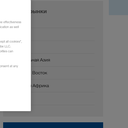
Наши рынки
Европа
he effectiveness
cation as well
Россия
ept all cookies",
Кавказ
ube LLC.
rities can
Центральная Азия
consent at any
Ближний Восток
Северная Африка
Китай