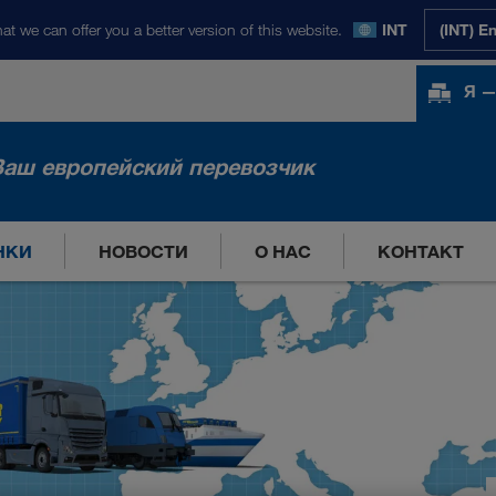
at we can offer you a better version of this website.
INT
(INT) E
Я —
Ваш европейский перевозчик
НКИ
НОВОСТИ
О НАС
КОНТАКТ