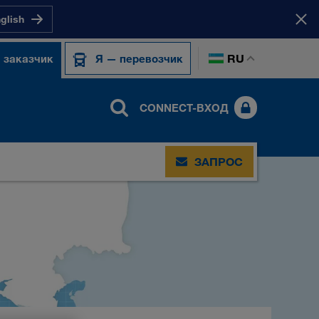
nglish
RU
 заказчик
Я — перевозчик
CONNECT-ВХОД
ЗАПРОС