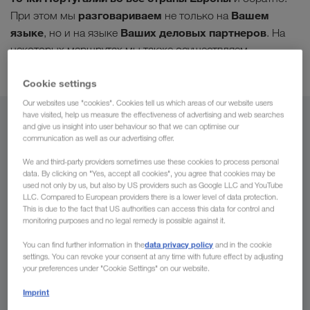
разговариваем
Вашем
При этом мы
не только на
языке
Ваших деловых партнеров
, но и на языке
. На
некоторых маршрутах мы также осуществляем
комбинированные перевозки
.
Cookie settings
Our websites use "cookies". Cookies tell us which areas of our website users
have visited, help us measure the effectiveness of advertising and web searches
Из
and give us insight into user behaviour so that we can optimise our
communication as well as our advertising offer.
Узбекистан
We and third-party providers sometimes use these cookies to process personal
data. By clicking on "Yes, accept all cookies", you agree that cookies may be
used not only by us, but also by US providers such as Google LLC and YouTube
LLC. Compared to European providers there is a lower level of data protection.
This is due to the fact that US authorities can access this data for control and
В
monitoring purposes and no legal remedy is possible against it.
data privacy policy
You can find further information in the
and in the cookie
Страна
settings. You can revoke your consent at any time with future effect by adjusting
your preferences under "Cookie Settings" on our website.
Imprint