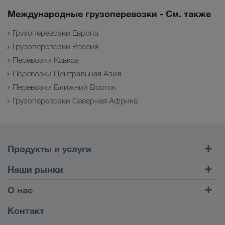
Международные грузоперевозки - См. также
Грузоперевозки Европа
Грузоперевозки Россия
Перевозки Кавказ
Перевозки Центральная Азия
Перевозки Ближний Восток
Грузоперевозки Северная Африка
Продукты и услуги
Автомобильные перевозки
Наши рынки
Комбинированные перевозки
Европа
О нас
Клиентский портал CONNECT
Россия
Информация о компании
Контакт
Цифровые решения
Кавказ
Работа и карьера