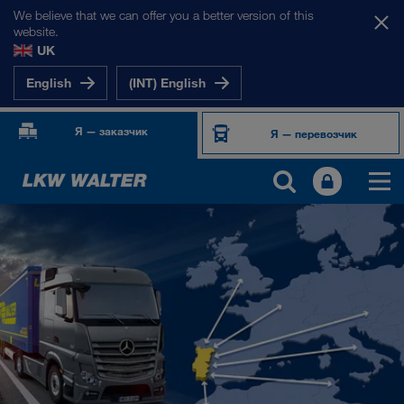
We believe that we can offer you a better version of this
website.
UK
English
(INT) English
Я — заказчик
Я — перевозчик
НАШИ РЫНКИ
Европа
Центральная Азия
Россия