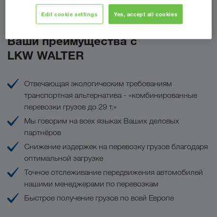
Сделать запрос
Edit cookie settings
Yes, accept all cookies
Ваши преимущества с
LKW WALTER
Отвечающая экологическим требованиям
транспортная альтернатива - «комбинированные
перевозки грузов до 29 т.»
Мы говорим на всех языках Ваших деловых
партнёров
Снижение издержек на перевозку грузов благодаря
оптимальной загрузке
Точное отслеживание передвижения автомобилей
нашими менеджерами по перевозкам
Быстрое получение грузов по всей Европе