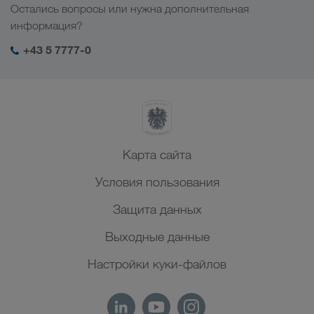
Отрасли
Остались вопросы или нужна дополнительная
Центральная Азия
Социальная ответственность
Мой вход в систему LKW WALTER
информация?
Ближний Восток
Менеджмент SHEQ
+43 5 7777-0
Северная Африка
Карта сайта
Условия пользования
Защита данных
Выходные данные
Настройки куки-файлов