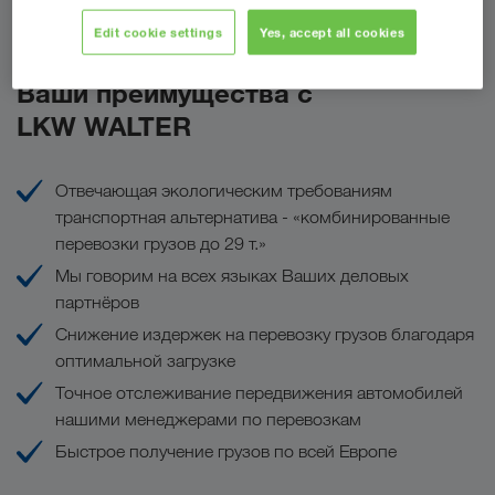
Сделать запрос
Edit cookie settings
Yes, accept all cookies
Ваши преимущества с
LKW WALTER
Отвечающая экологическим требованиям
транспортная альтернатива - «комбинированные
перевозки грузов до 29 т.»
Мы говорим на всех языках Ваших деловых
партнёров
Снижение издержек на перевозку грузов благодаря
оптимальной загрузке
Точное отслеживание передвижения автомобилей
нашими менеджерами по перевозкам
Быстрое получение грузов по всей Европе