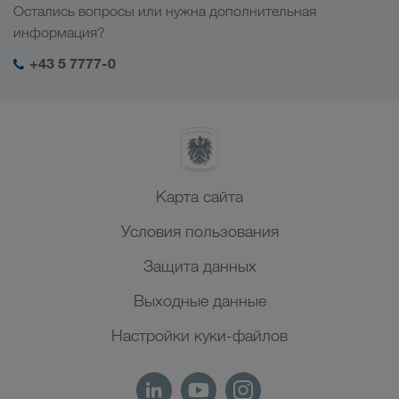
Отрасли
Остались вопросы или нужна дополнительная
Центральная Азия
Социальная ответственность
Мой вход в систему LKW WALTER
информация?
Ближний Восток
Менеджмент SHEQ
+43 5 7777-0
Северная Африка
Карта сайта
Условия пользования
Защита данных
Выходные данные
Настройки куки-файлов