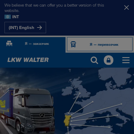
We believe that we can offer you a better version of this
website.
INT
(INT) English
Я — заказчик
Я — перевозчик
НАШИ РЫНКИ
Европа
Центральная Азия
Россия