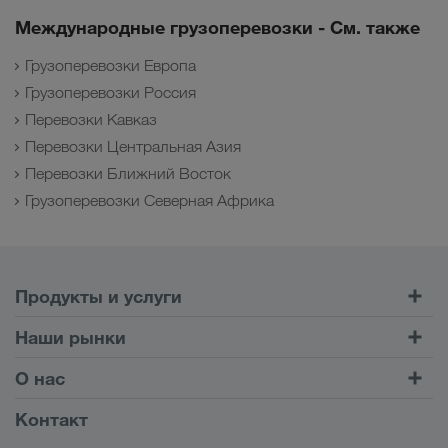
Международные грузоперевозки - См. также
Грузоперевозки Европа
Грузоперевозки Россия
Перевозки Кавказ
Перевозки Центральная Азия
Перевозки Ближний Восток
Грузоперевозки Северная Африка
Продукты и услуги
Автомобильные перевозки
Наши рынки
Комбинированные перевозки
Европа
О нас
Клиентский портал CONNECT
Россия
Информация о компании
Контакт
Цифровые решения
Кавказ
Работа и карьера