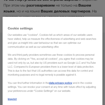
разговариваем
Вашем
При этом мы
не только на
языке
Ваших деловых партнеров
, но и на языке
. На
некоторых маршрутах мы также осуществляем
комбинированные перевозки
.
Cookie settings
Our websites use "cookies". Cookies tell us which areas of our website users
have visited, help us measure the effectiveness of advertising and web searches
Из
and give us insight into user behaviour so that we can optimise our
communication as well as our advertising offer.
Казахстан
We and third-party providers sometimes use these cookies to process personal
data. By clicking on "Yes, accept all cookies", you agree that cookies may be
used not only by us, but also by US providers such as Google LLC and YouTube
LLC. Compared to European providers there is a lower level of data protection.
This is due to the fact that US authorities can access this data for control and
В
monitoring purposes and no legal remedy is possible against it.
data privacy policy
You can find further information in the
and in the cookie
Страна
settings. You can revoke your consent at any time with future effect by adjusting
your preferences under "Cookie Settings" on our website.
Imprint