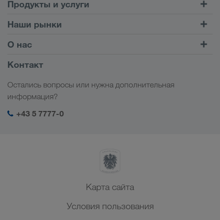
Продукты и услуги
Автомобильные перевозки
Наши рынки
Комбинированные перевозки
Европа
О нас
Клиентский портал CONNECT
Россия
Информация о компании
Контакт
Цифровые решения
Кавказ
Работа и карьера
Отрасли
Остались вопросы или нужна дополнительная
Центральная Азия
Социальная ответственность
Мой вход в систему LKW WALTER
информация?
Ближний Восток
Менеджмент SHEQ
+43 5 7777-0
Северная Африка
Карта сайта
Условия пользования