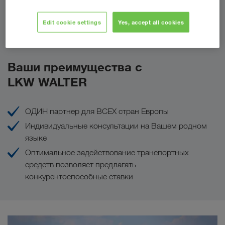
Edit cookie settings
Yes, accept all cookies
Сделать запрос
Ваши преимущества с
LKW WALTER
ОДИН партнер для ВСЕХ стран Европы
Индивидуальные консультации на Вашем родном
языке
Оптимальное задействование транспортных
средств позволяет предлагать
конкурентоспособные ставки