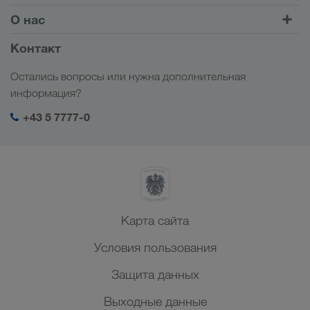
Комбинированные перевозки
Европа
О нас
Клиентский портал CONNECT
Россия
Информация о компании
Контакт
Цифровые решения
Кавказ
Работа и карьера
Отрасли
Остались вопросы или нужна дополнительная
Центральная Азия
Социальная ответственность
Мой вход в систему LKW WALTER
информация?
Ближний Восток
Менеджмент SHEQ
+43 5 7777-0
Северная Африка
Карта сайта
Условия пользования
Защита данных
Выходные данные