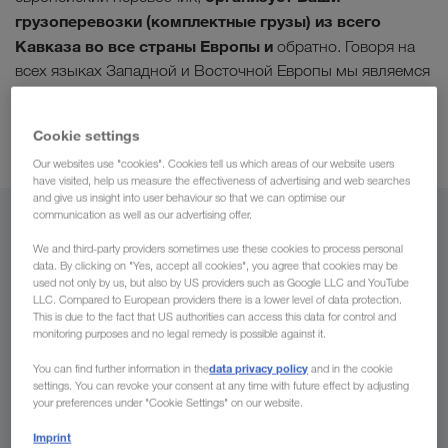
грузоперевозки (комплектные грузы) из всего
Кавказа во все страны Европы и
обратно. Говоря на
всех языках Западной и Восточной Европы мы являемся
Вашим идеальным партнером для всех стран
. Мы
индивидуальное
охотно предоставим Вам
Cookie settings
коммерческое предложение
.
Our websites use "cookies". Cookies tell us which areas of our website users
have visited, help us measure the effectiveness of advertising and web searches
and give us insight into user behaviour so that we can optimise our
communication as well as our advertising offer.
Из
We and third-party providers sometimes use these cookies to process personal
data. By clicking on "Yes, accept all cookies", you agree that cookies may be
Казахстан
used not only by us, but also by US providers such as Google LLC and YouTube
LLC. Compared to European providers there is a lower level of data protection.
This is due to the fact that US authorities can access this data for control and
monitoring purposes and no legal remedy is possible against it.
В
data privacy policy
You can find further information in the
and in the cookie
settings. You can revoke your consent at any time with future effect by adjusting
your preferences under "Cookie Settings" on our website.
Страна
Imprint