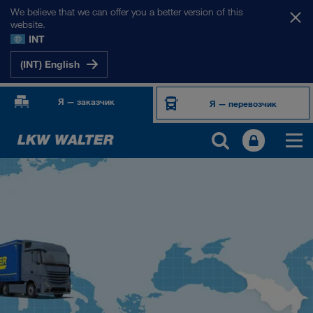
We believe that we can offer you a better version of this
website.
INT
(INT) English
Я — заказчик
Я — перевозчик
НАШИ РЫНКИ
Европа
Центральная Азия
Россия