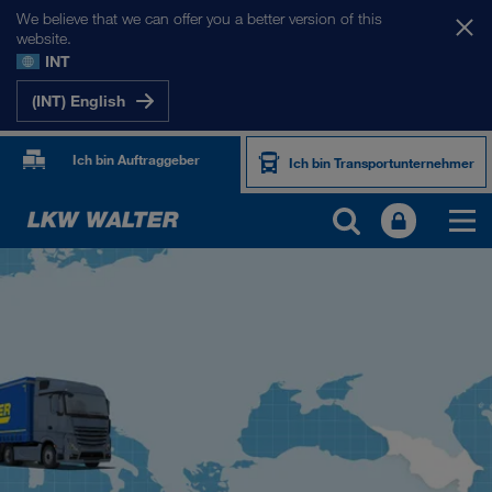
We believe that we can offer you a better version of this
website.
INT
(INT) English
Ich bin Auftraggeber
Ich bin Transportunternehmer
UNSERE MÄRKTE
Europa
Zentralasien
Russland