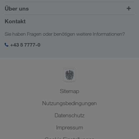
Kombinierter Verkehr
Europa
Über uns
Kundenportal CONNECT
Russland
Firmeninformation
Kontakt
Digitale Lösungen
Kaukasus
Jobs & Karriere
Branchenlösungen
Sie haben Fragen oder benötigen weitere Informationen?
Zentralasien
Soziale Verantwortung
Mein LKW WALTER Login
Naher Osten
+43 5 7777-0
SHEQ-Management
Nordafrika
Sitemap
Nutzungsbedingungen
Datenschutz
Impressum