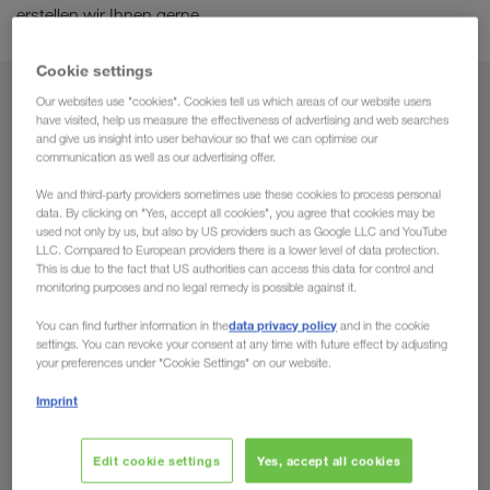
erstellen wir Ihnen gerne.
Cookie settings
Our websites use "cookies". Cookies tell us which areas of our website users
Von
have visited, help us measure the effectiveness of advertising and web searches
and give us insight into user behaviour so that we can optimise our
Liechtenstein
communication as well as our advertising offer.
We and third-party providers sometimes use these cookies to process personal
data. By clicking on "Yes, accept all cookies", you agree that cookies may be
used not only by us, but also by US providers such as Google LLC and YouTube
LLC. Compared to European providers there is a lower level of data protection.
Nach
This is due to the fact that US authorities can access this data for control and
monitoring purposes and no legal remedy is possible against it.
Land
data privacy policy
You can find further information in the
and in the cookie
settings. You can revoke your consent at any time with future effect by adjusting
your preferences under "Cookie Settings" on our website.
Imprint
Jetzt anfragen
Edit cookie settings
Yes, accept all cookies