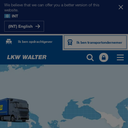
We believe that we can offer you a better version of this
website.
INT
(INT) English
Ik ben opdrachtgever
Ik ben transportondernemer
ONZE MARKTEN
Europa
Centraal-Azië
Rusland