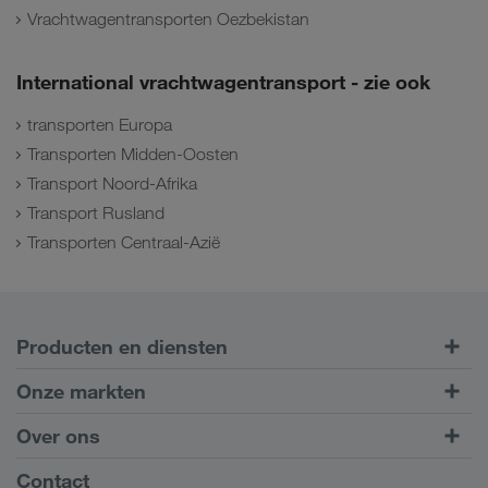
Vrachtwagentransporten Oezbekistan
International vrachtwagentransport - zie ook
transporten Europa
Transporten Midden-Oosten
Transport Noord-Afrika
Transport Rusland
Transporten Centraal-Azië
Producten en diensten
Transport over de weg
Onze markten
Intermodaal transport
Europa
Over ons
Klantenportaal CONNECT
Rusland
Bedrijfsinformatie
Contact
Digitale oplossingen