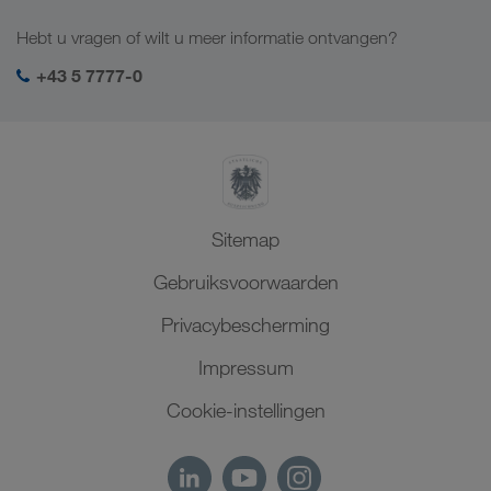
Kaukasus
Jobs en carrière
Brancheoplossingen
Hebt u vragen of wilt u meer informatie ontvangen?
Centraal-Azië
Sociale verantwoordelijkheid
Mijn LKW WALTER login
Midden-Oosten
+43 5 7777-0
SHEQ-management
Noord-Afrika
Sitemap
Gebruiksvoorwaarden
Privacybescherming
Impressum
Cookie-instellingen