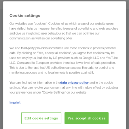
Cookie settings
Vanuit
Our websites use "cookies". Cookies tell us which areas of our website users
have visited, help us measure the effectiveness of advertising and web searches
België
and give us insight into user behaviour so that we can optimise our
communication as well as our advertising offer.
We and third-party providers sometimes use these cookies to process personal
data. By clicking on "Yes, accept all cookies", you agree that cookies may be
used not only by us, but also by US providers such as Google LLC and YouTube
Naar
LLC. Compared to European providers there is a lower level of data protection.
This is due to the fact that US authorities can access this data for control and
monitoring purposes and no legal remedy is possible against it.
Land
data privacy policy
You can find further information in the
and in the cookie
settings. You can revoke your consent at any time with future effect by adjusting
your preferences under "Cookie Settings" on our website.
Nu aanvragen
Imprint
Edit cookie settings
Yes, accept all cookies
Uw voordelen bij LKW WALTER