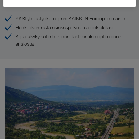
LKW WALTERin tarjoamat edut
YKSI yhteistyökumppani KAIKKIIN Euroopan maihin
Henkilökohtaista asiakaspalvelua äidinkielelläsi
Kilpailukykyiset rahtihinnat lastaustilan optimoinnin
ansiosta