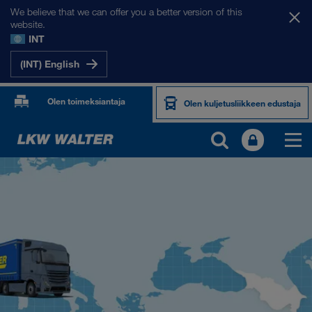
We believe that we can offer you a better version of this
website.
INT
(INT) English
Olen toimeksiantaja
Olen kuljetusliikkeen edustaja
MARKKINA-ALUEEMME
Eurooppa
Keski-Aasia
Venäjä