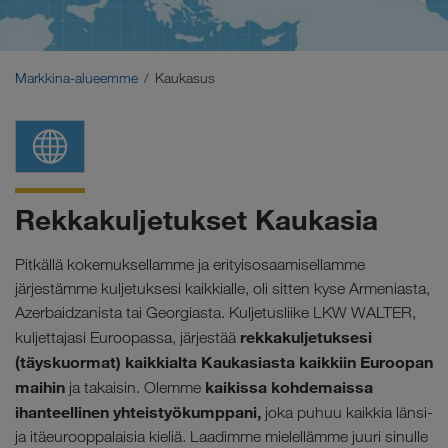
Lähi-itä
Kaukasus
Markkina-alueemme
Kaukasus
Pohjois-Afrikka
Rekkakuljetukset Kaukasia
Pitkällä kokemuksellamme ja erityisosaamisellamme
järjestämme kuljetuksesi kaikkialle, oli sitten kyse Armeniasta,
Azerbaidzanista tai Georgiasta.
Kuljetusliike LKW WALTER,
rekkakuljetuksesi
kuljettajasi Euroopassa, järjestää
(täyskuormat) kaikkialta Kaukasiasta kaikkiin Euroopan
maihin
kaikissa kohdemaissa
ja takaisin. Olemme
ihanteellinen yhteistyökumppani,
joka puhuu kaikkia länsi-
ja itäeurooppalaisia kieliä. Laadimme mielellämme juuri sinulle