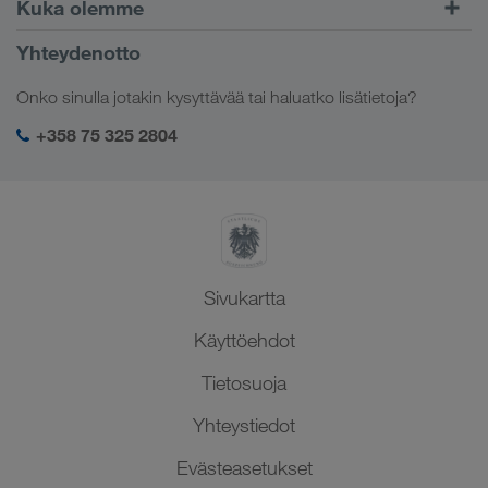
Eurooppa
Kuka olemme
CONNECT-asiakasportaali
Venäjä
Yritystiedot
Yhteydenotto
Digitaaliset ratkaisut
Kaukasus
Työpaikat & uramahdollisuudet
Toimialakohtaiset ratkaisut
Onko sinulla jotakin kysyttävää tai haluatko lisätietoja?
Keski-Aasia
Yhteiskuntavastuu
Kirjautuminen LKW WALTER -palveluihin
Lähi-itä
+358 75 325 2804
SHEQ-hallinto
Pohjois-Afrikka
Sivukartta
Käyttöehdot
Tietosuoja
Yhteystiedot
Evästeasetukset