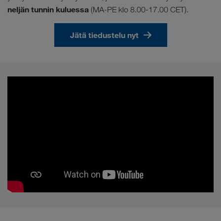
neljän tunnin kuluessa
(MA-PE klo 8.00-17.00 CET).
Jätä tiedustelu nyt