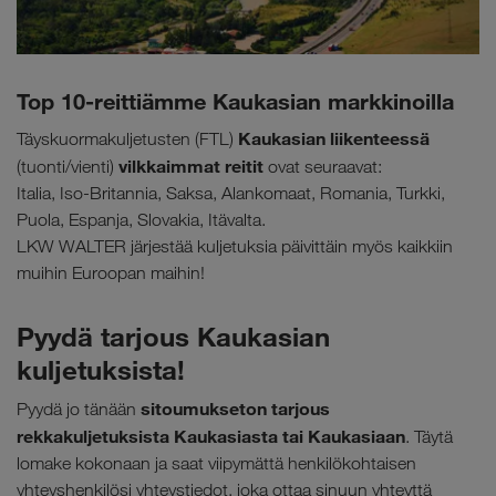
Top 10-reittiämme Kaukasian markkinoilla
Kaukasian liikenteessä
Täyskuormakuljetusten (FTL)
vilkkaimmat reitit
(tuonti/vienti)
ovat seuraavat:
Italia, Iso-Britannia, Saksa, Alankomaat, Romania, Turkki,
Puola, Espanja, Slovakia, Itävalta.
LKW WALTER järjestää kuljetuksia päivittäin myös kaikkiin
muihin Euroopan maihin!
Pyydä tarjous Kaukasian
kuljetuksista!
sitoumukseton tarjous
Pyydä jo tänään
rekkakuljetuksista Kaukasiasta tai Kaukasiaan
. Täytä
lomake kokonaan ja saat viipymättä henkilökohtaisen
yhteyshenkilösi yhteystiedot, joka ottaa sinuun yhteyttä