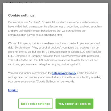
räätälöidyn tarjouksen.
Cookie settings
Our websites use "cookies". Cookies tell us which areas of our website users
Alueelta
have visited, help us measure the effectiveness of advertising and web searches
and give us insight into user behaviour so that we can optimise our
Suomi
communication as well as our advertising offer.
We and third-party providers sometimes use these cookies to process personal
data. By clicking on "Yes, accept all cookies", you agree that cookies may be
used not only by us, but also by US providers such as Google LLC and YouTube
LLC. Compared to European providers there is a lower level of data protection.
Alueelle
This is due to the fact that US authorities can access this data for control and
monitoring purposes and no legal remedy is possible against it.
Maa
data privacy policy
You can find further information in the
and in the cookie
settings. You can revoke your consent at any time with future effect by adjusting
your preferences under "Cookie Settings" on our website.
Imprint
Jätä tiedustelu nyt
Edit cookie settings
Yes, accept all cookies