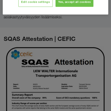
Edit cookie settings
Yes, accept all cookies
Kansainvälisen ISO 9001-laatujärjestelmästandardin
mukainen prosessien laadinta, ohjaus ja jatkuva parannustyö
asiakastyytyväisyyden lisäämiseksi.
SQAS Attestation | CEFIC