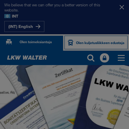
We believe that we can offer you a better version of this
website.
INT
(INT) English
Olen toimeksiantaja
Olen kuljetusliikkeen edustaja
KUKA OLEMME
Yritystiedot
SHEQ-hallinto
Yhteiskuntavastuu