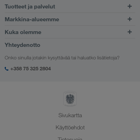
Tuotteet ja palvelut
Maantiekuljetukset
Markkina-alueemme
Yhdistetty liikenne
Eurooppa
Kuka olemme
CONNECT-asiakasportaali
Venäjä
Yritystiedot
Yhteydenotto
Digitaaliset ratkaisut
Kaukasus
Työpaikat & uramahdollisuudet
Toimialakohtaiset ratkaisut
Onko sinulla jotakin kysyttävää tai haluatko lisätietoja?
Keski-Aasia
Yhteiskuntavastuu
Kirjautuminen LKW WALTER -palveluihin
Lähi-itä
+358 75 325 2804
SHEQ-hallinto
Pohjois-Afrikka
Sivukartta
Käyttöehdot
Tietosuoja