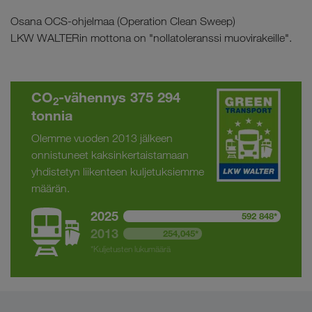
Osana OCS-ohjelmaa (Operation Clean Sweep)
LKW WALTERin mottona on "nollatoleranssi muovirakeille".
CO
-vähennys 375 294
2
tonnia
Olemme vuoden 2013 jälkeen
onnistuneet kaksinkertaistamaan
yhdistetyn liikenteen kuljetuksiemme
määrän.
2025
592 848*
2013
254,045*
*Kuljetusten lukumäärä