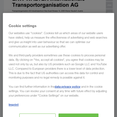
Cookie settings
Our websites use "cookies". Cookies tell us which areas of our website users
have visited, help us measure the effectiveness of advertising and web searches
and give us insight into user behaviour so that we can optimise our
communication as well as our advertising offer.
We and third-party providers sometimes use these cookies to process personal
data. By clicking on "Yes, accept all cookies", you agree that cookies may be
used not only by us, but also by US providers such as Google LLC and YouTube
LLC. Compared to European providers there is a lower level of data protection.
This is due to the fact that US authorities can access this data for control and
monitoring purposes and no legal remedy is possible against it.
data privacy policy
You can find further information in the
and in the cookie
settings. You can revoke your consent at any time with future effect by adjusting
your preferences under "Cookie Settings" on our website.
Imprint