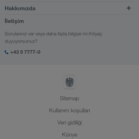
Kombine taşımacılık
Avrupa
Hakkımızda
CONNECT müşteri portalı
Rusya
Şirket bilgileri
İletişim
Dijital çözümler
Kafkas
İş ve kariyer
Sektör çözümleri
Sorularınız var veya daha fazla bilgiye mi ihtiyaç
Orta Asya
Sosyal sorumluluk
LKW WALTER girişim
duyuyorsunuz?
Orta Doğu
SHEQ-yönetimi
+43 5 7777-0
Kuzey Afrika
Sitemap
Kullanım koşulları
Veri gizliliği
Künye