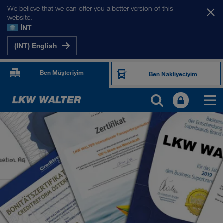
We believe that we can offer you a better version of this
website.
İNT
(INT) English
Ben Müşteriyim
Ben Nakliyeciyim
HAKKIMIZDA
Şirket bilgileri
SHEQ-yönetimi
Sosyal sorumluluk