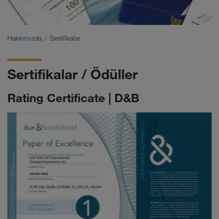
Sertifikalar
Sözlük
Hakkımızda
Sertifikalar
İşveren SSS
Sertifikalar / Ödüller
Compliance
Rating Certificate | D&B
WALTER GROUP
İş ve kariyer