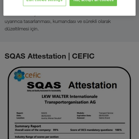
Süreçlerin müşteri memnuniyetini artırmaya yönelik ISO
9001'in kalite yönetim sisteminin uluslararası normları
uyarınca tasarlanması, kumandası ve sürekli olarak
düzeltilmesi için.
SQAS Attestation | CEFIC