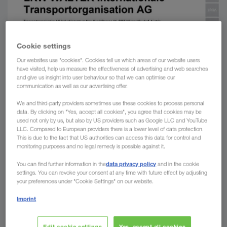
Cookie settings
Our websites use "cookies". Cookies tell us which areas of our website users
have visited, help us measure the effectiveness of advertising and web searches
and give us insight into user behaviour so that we can optimise our
communication as well as our advertising offer.
We and third-party providers sometimes use these cookies to process personal
data. By clicking on "Yes, accept all cookies", you agree that cookies may be
used not only by us, but also by US providers such as Google LLC and YouTube
LLC. Compared to European providers there is a lower level of data protection.
This is due to the fact that US authorities can access this data for control and
monitoring purposes and no legal remedy is possible against it.
data privacy policy
You can find further information in the
and in the cookie
settings. You can revoke your consent at any time with future effect by adjusting
your preferences under "Cookie Settings" on our website.
Imprint
Edit cookie settings
Yes, accept all cookies