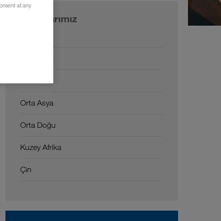
consent at any
Pazarlarımız
Avrupa
Rusya
Kafkas
Orta Asya
Orta Doğu
Kuzey Afrika
Çin