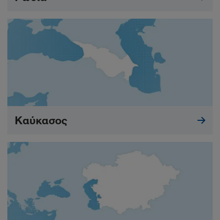
Καύκασος