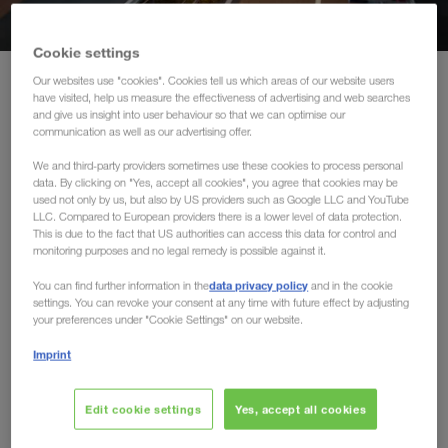
Μέση Ανατολή
Cookie settings
Καύκασος
Κεντρική Ιστοσελίδα
Οι αγορές μας
Our websites use "cookies". Cookies tell us which areas of our website users
have visited, help us measure the effectiveness of advertising and web searches
Βόρεια Αφρική
and give us insight into user behaviour so that we can optimise our
communication as well as our advertising offer.
Οι αγορές μας
We and third-party providers sometimes use these cookies to process personal
data. By clicking on "Yes, accept all cookies", you agree that cookies may be
Η LKW WALTER συνδέει τις διεθνείς αγορές. Είμαστε
used not only by us, but also by US providers such as Google LLC and YouTube
LLC. Compared to European providers there is a lower level of data protection.
γνωστοί ως κορυφαίος οργανισμός στον χώρο των οδικών
This is due to the fact that US authorities can access this data for control and
μεταφορών ολόκληρων φορτίων στην Ευρώπη, τη Ρωσία,
monitoring purposes and no legal remedy is possible against it.
την Κεντρική Ασία, τη Μέση Ανατολή και την Κεντρική
data privacy policy
You can find further information in the
and in the cookie
Αφρική.
settings. You can revoke your consent at any time with future effect by adjusting
your preferences under "Cookie Settings" on our website.
Επιδείξτε εμπιστοσύνη στην LKW WALTER, επιλέξτε τον
Imprint
ευρωπαϊκό μεταφορέα και ηγέτη της αγοράς μεταφορών
πλήρους φορτίου.
Edit cookie settings
Yes, accept all cookies