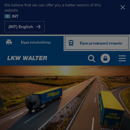
We believe that we can offer you a better version of this
website.
INT
(INT) English
Είμαι εντολοδότης
Είμαι μεταφορική εταιρεία
ΟΙ ΑΓΟΡΈΣ ΜΑΣ
Ευρώπη
Κεντρική Ασία
Ρωσία