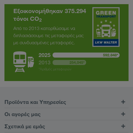
Εξοικονομήθηκαν 375.294
τόνοι CO
2
Από το 2013 κατορθώσαμε να
διπλασιάσουμε τις μεταφορές μας
με συνδυασμένες μεταφορές.
2025
592.848*
2013
254,045*
*Αριθμός μεταφορών
Προϊόντα και Υπηρεσίες
Οδικές μεταφορές
Οι αγορές μας
Συνδυασμένες μεταφορές
Ευρώπη
Σχετικά με εμάς
Πύλη πελατών CONNECT