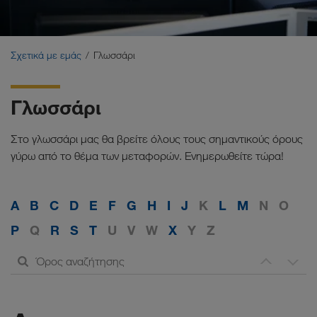
Βεβαιώσεις
Γλωσσάρι
Σχετικά με εμάς
Γλωσσάρι
Συχνά ερωτήματα εντολέων
Γλωσσάρι
Compliance
Στο γλωσσάρι μας θα βρείτε όλους τους σημαντικούς όρους
WALTER GROUP
γύρω από το θέμα των μεταφορών. Ενημερωθείτε τώρα!
Θέσεις εργασίας & Καριέρα
A
B
C
D
E
F
G
H
I
J
K
L
M
N
O
P
Q
R
S
T
U
V
W
X
Y
Z