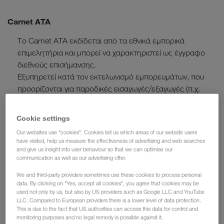
Carnet ATA
Το Carnet ATA εκδίδεται από τα εθνικά εμπορικά
επιμελητήρια και μπορεί να χαρακτηριστεί ως έγγραφο
διεθνούς επισήμανσης.
Εξυπηρετεί κατά τον εκτελωνισμό εμπορευμάτων, που
προορίζονται για παροδικές εισαγωγές/εξαγωγές (π.χ.
εκθέσεις, εργοτάξια στο εξωτερικό κ.λπ.).
Cookie settings
Carnet TIR
Our websites use "cookies". Cookies tell us which areas of our website users
have visited, help us measure the effectiveness of advertising and web searches
and give us insight into user behaviour so that we can optimise our
Το Carnet TIR είναι ένα έγγραφο διαμετακόμισης με το
communication as well as our advertising offer.
μεγαλύτερο εύρος ισχύος. Εκτείνεται και εκτός συνόρων
We and third-party providers sometimes use these cookies to process personal
ΕΕ προς Ανατολή, Εγγύς και Μέση Ανατολή. Η IRU
data. By clicking on "Yes, accept all cookies", you agree that cookies may be
(Διεθνής Ένωση Οδικών Μεταφορών) είναι ο διαχειριστής
used not only by us, but also by US providers such as Google LLC and YouTube
του συστήματος Carnet TIR και αναλαμβάνει -εντός ΕΕ
LLC. Compared to European providers there is a lower level of data protection.
This is due to the fact that US authorities can access this data for control and
καθώς και των λοιπών κρατών μελών TIR- την ευθύνη για
monitoring purposes and no legal remedy is possible against it.