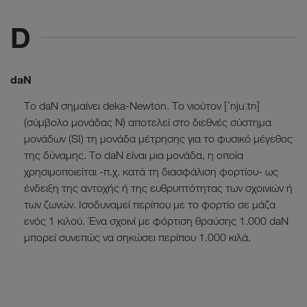
D
daN
Το daN σημαίνει deka-Newton. Το νιούτον [ˈnjuːtn]
(σύμβολο μονάδας N) αποτελεί στο διεθνές σύστημα
μονάδων (SI) τη μονάδα μέτρησης για το φυσικό μέγεθος
της δύναμης. Το daN είναι μια μονάδα, η οποία
χρησιμοποιείται -π.χ. κατά τη διασφάλιση φορτίου- ως
ένδειξη της αντοχής ή της ευθρυπτότητας των σχοινιών ή
των ζωνών. Ισοδυναμεί περίπου με το φορτίο σε μάζα
ενός 1 κιλού. Ένα σχοινί με φόρτιση θραύσης 1.000 daN
μπορεί συνεπώς να σηκώσει περίπου 1.000 κιλά.