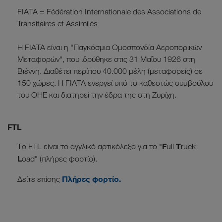
FIATA = Fédération Internationale des Associations de
Transitaires et Assimilés
Η FIATA είναι η "Παγκόσμια Ομοσπονδία Αεροπορικών
Μεταφορών", που ιδρύθηκε στις 31 Μαΐου 1926 στη
Βιέννη. Διαθέτει περίπου 40.000 μέλη (μεταφορείς) σε
150 χώρες. Η FIATA ενεργεί υπό το καθεστώς συμβούλου
του ΟΗΕ και διατηρεί την έδρα της στη Ζυρίχη.
FTL
F
T
Το FTL είναι το αγγλικό αρτικόλεξο για το "
ull
ruck
L
oad" (πλήρες φορτίο).
Πλήρες φορτίο.
Δείτε επίσης