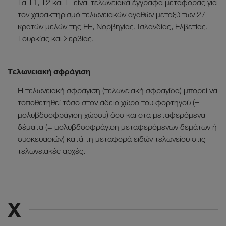
Τα T1, T2 και T- είναι τελωνειακά έγγραφα μεταφοράς για
τον χαρακτηρισμό τελωνειακών αγαθών μεταξύ των 27
κρατών μελών της ΕΕ, Νορβηγίας, Ισλανδίας, Ελβετίας,
Τουρκίας και Σερβίας.
Tελωνειακή σφράγιση
Η τελωνειακή σφράγιση (τελωνειακή σφραγίδα) μπορεί να
τοποθετηθεί τόσο στον άδειο χώρο του φορτηγού (=
μολυβδοσφράγιση χώρου) όσο και στα μεταφερόμενα
δέματα (= μολυβδοσφράγιση μεταφερόμενων δεμάτων ή
συσκευασιών) κατά τη μεταφορά ειδών τελωνείου στις
τελωνειακές αρχές.
X