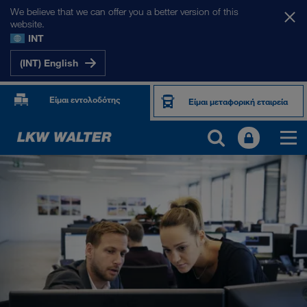
We believe that we can offer you a better version of this
website.
INT
(INT) English
Είμαι εντολοδότης
Είμαι μεταφορική εταιρεία
ΣΧΕΤΙΚΆ ΜΕ ΕΜΆΣ
Πληροφορίες της εταιρείας
Διαχείριση SHEQ
Κοινωνική ευθύνη