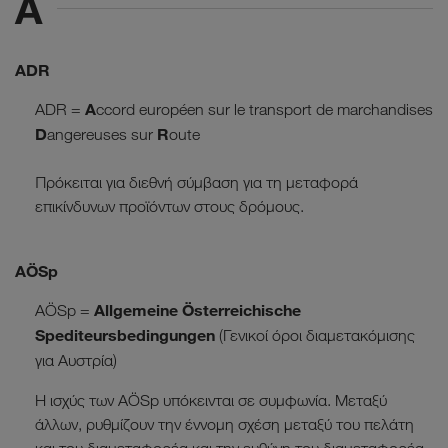
A
ADR
A
ADR =
ccord européen sur le transport de marchandises
D
R
angereuses sur
oute
Πρόκειται για διεθνή σύμβαση για τη μεταφορά
επικίνδυνων προϊόντων στους δρόμους.
AÖSp
Allgemeine Österreichische
AÖSp =
Spediteursbedingungen
(Γενικοί όροι διαμετακόμισης
για Αυστρία)
Η ισχύς των AÖSp υπόκεινται σε συμφωνία. Μεταξύ
άλλων, ρυθμίζουν την έννομη σχέση μεταξύ του πελάτη