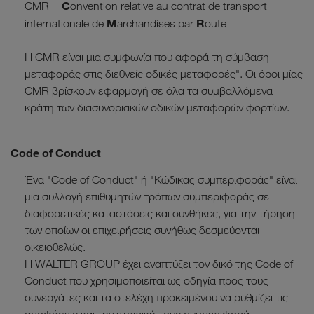
C
CMR =
onvention relative au contrat de transport
M
R
internationale de
archandises par
oute
Η CMR είναι μια συμφωνία που αφορά τη σύμβαση
μεταφοράς στις διεθνείς οδικές μεταφορές". Οι όροι μίας
CMR βρίσκουν εφαρμογή σε όλα τα συμβαλλόμενα
κράτη των διασυνοριακών οδικών μεταφορών φορτίων.
Code of Conduct
Ένα "Code of Conduct" ή "Κώδικας συμπεριφοράς" είναι
μια συλλογή επιθυμητών τρόπων συμπεριφοράς σε
διαφορετικές καταστάσεις και συνθήκες, για την τήρηση
των οποίων οι επιχειρήσεις συνήθως δεσμεύονται
οικειοθελώς.
Η WALTER GROUP έχει αναπτύξει τον δικό της Code of
Conduct που χρησιμοποιείται ως οδηγία προς τους
συνεργάτες και τα στελέχη προκειμένου να ρυθμίζει τις