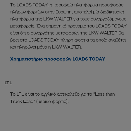
Το LOADS TODAY, η κορυφαία πλατφόρμα προσφοράς
πλήρων φορτίων στην Ευρώπη, αποτελεί μία διαδικτυακή
πλατφόρμα της LKW WALTER για τους συνεργαζόμενους
μεταφορείς. Ένα σημαντικό προνόμιο του LOADS TODAY
είναι ότι ο συνεργάτης μεταφορών της LKW WALTER θα
βρει στο LOADS TODAY πλήρη φορτία τα οποία αναθέτει
και πληρώνει μόνο η LKW WALTER.
Χρηματιστήριο προσφορών LOADS TODAY
LTL
L
Το LTL είναι το αγγλικό αρτικόλεξο για το "
ess than
T
L
ruck
oad" (μερικό φορτίο).