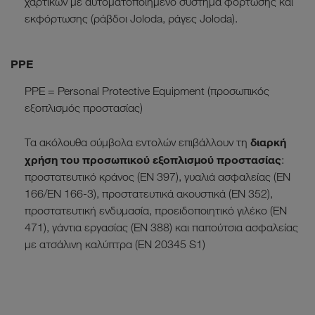
χαρτικών με αυτοματοποιημένο σύστημα φόρτωσης και
εκφόρτωσης (ράβδοι Joloda, ράγες Joloda).
PPE
PPE = Personal Protective Equipment (προσωπικός
εξοπλισμός προστασίας)
διαρκή
Τα ακόλουθα σύμβολα εντολών επιβάλλουν τη
χρήση του προσωπικού εξοπλισμού προστασίας
:
προστατευτικό κράνος (EN 397), γυαλιά ασφαλείας (EN
166/EN 166-3), προστατευτικά ακουστικά (EN 352),
προστατευτική ενδυμασία, προειδοποιητικό γιλέκο (EN
471), γάντια εργασίας (EN 388) και παπούτσια ασφαλείας
με ατσάλινη καλύπτρα (EN 20345 S1)