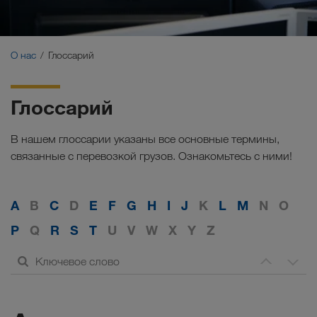
Сертификаты
Глоссарий
О нас
Глоссарий
ЧаВо заказчиков
Глоссарий
Compliance
В нашем глоссарии указаны все основные термины,
WALTER GROUP
связанные с перевозкой грузов. Ознакомьтесь с ними!
Работа и карьера
A
B
C
D
E
F
G
H
I
J
K
L
M
N
O
P
Q
R
S
T
U
V
W
X
Y
Z