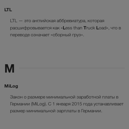
LTL
LTL — это английская аббревиатура, которая
L
T
L
расшифровывается как «
ess than
ruck
oad», что в
переводе означает «сборный груз».
M
MiLog
Закон о размере минимальной заработной платы в
Германии (MiLog). С 1 января 2015 года устанавливает
размер минимальной зарплаты в Германии.