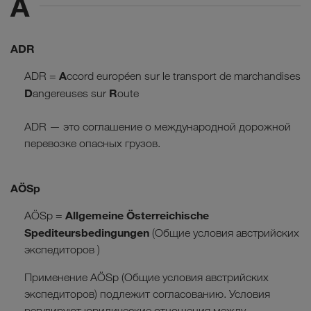
A
ADR
A
ADR =
ccord européen sur le transport de marchandises
D
R
angereuses sur
oute
ADR — это соглашение о международной дорожной
перевозке опасных грузов.
AÖSp
Allgemeine Österreichische
AÖSp =
Spediteursbedingungen
(Общие условия австрийских
экспедиторов )
Применение AÖSp (Общие условия австрийских
экспедиторов) подлежит согласованию. Условия
регулируют юридические отношения между