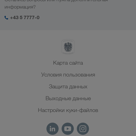
Социальная ответственность
Мой вход в систему LKW WALTER
информация?
Ближний Восток
Менеджмент SHEQ
+43 5 7777-0
Северная Африка
Карта сайта
Условия пользования
Защита данных
Выходные данные
Настройки куки-файлов