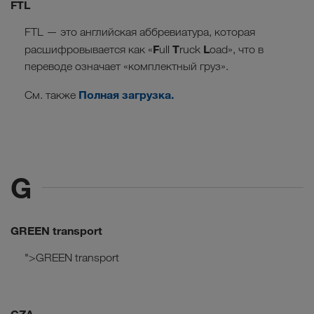
FTL
FTL — это английская аббревиатура, которая
F
T
L
расшифровывается как «
ull
ruck
oad», что в
переводе означает «комплектный груз».
Полная загрузка.
См. также
G
GREEN transport
">GREEN transport
GZA