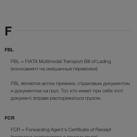
F
FBL
FBL = FIATA Multimodal Transport Bill of Lading
(коносамент на смешанные перевозки)
FBL является актом приемки, страховым документом
и документом на груз. Тот, кто имеет при себе этот
документ, вправе распоряжаться грузом.
FCR
FCR = Forwarding Agent's Certificate of Receipt
(расписка экспедитора о приеме груза)