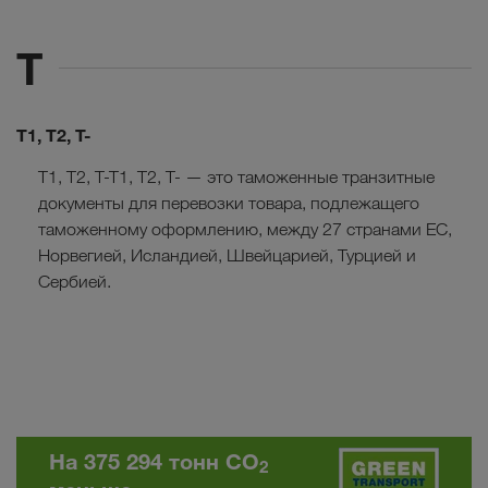
T
T1, T2, T-
T1, T2, T-T1, T2, T- — это таможенные транзитные
документы для перевозки товара, подлежащего
таможенному оформлению, между 27 странами ЕС,
Норвегией, Исландией, Швейцарией, Турцией и
Сербией.
На 375 294 тонн CO
2