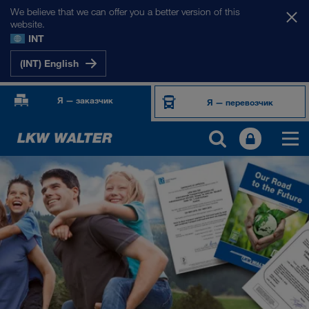
We believe that we can offer you a better version of this
website.
INT
(INT) English
Я — заказчик
Я — перевозчик
О НАС
Информация о компании
Менеджмент SHEQ
Социальная ответственность