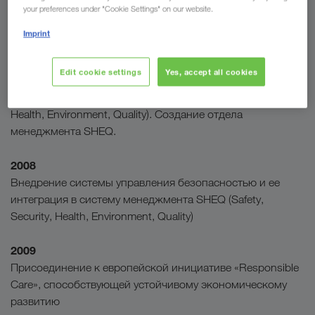
your preferences under "Cookie Settings" on our website.
2005
Imprint
Объединение сфер ответственности (промышленная
безопасность, охрана труда, защита окружающей среды
Edit cookie settings
Yes, accept all cookies
и качество) в интегрированную систему менеджмента
под названием «Система менеджмента SHEQ» (Safety,
Health, Environment, Quality). Создание отдела
менеджмента SHEQ.
2008
Внедрение системы управления безопасностью и ее
интеграция в систему менеджмента SHEQ (Safety,
Security, Health, Environment, Quality)
2009
Присоединение к европейской инициативе «Responsible
Care», способствующей устойчивому экономическому
развитию