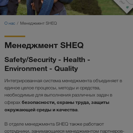
Сертификаты
Глоссарий
О нас
Менеджмент SHEQ
ЧаВо заказчиков
Менеджмент SHEQ
Compliance
Safety/Security - Health -
WALTER GROUP
Environment - Quality
Работа и карьера
Интегрированная система менеджмента объединяет в
единое целое процессы, методы и средства,
необходимые для выполнения различных задач в
безопасности, охраны труда, защиты
сферах
окружающей среды и качества
.
В отделе менеджмента SHEQ также работают
сотрудники, занимающиеся менеджментом партнеров-