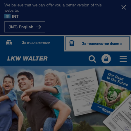
We believe that we can offer you a better version of this
website.
INT
(INT) English
За възложители
За транспортни фирми
ЗА НАС
Фирмена информация
SHEQ-Мениджмънт
Социална отговорност