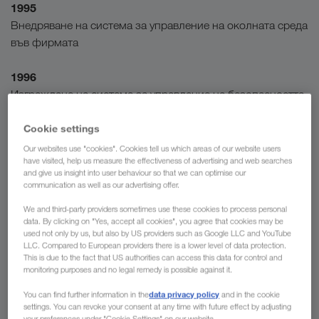
1995
Внедряване на система за управление на околната среда
във фирмата
1996
Изграждане на система за управление на безопасността
и здравето
Cookie settings
1997
Our websites use "cookies". Cookies tell us which areas of our website users
have visited, help us measure the effectiveness of advertising and web searches
SQAS-Оценка на безопасността и качеството (Safety and
and give us insight into user behaviour so that we can optimise our
Quality Assessment for Sustainability)
communication as well as our advertising offer.
We and third-party providers sometimes use these cookies to process personal
2000
data. By clicking on "Yes, accept all cookies", you agree that cookies may be
Разработване на обширна система за управление на
used not only by us, but also by US providers such as Google LLC and YouTube
LLC. Compared to European providers there is a lower level of data protection.
транспортните партньори и тяхната интеграция в нашите
This is due to the fact that US authorities can access this data for control and
системи за управление
monitoring purposes and no legal remedy is possible against it.
data privacy policy
You can find further information in the
and in the cookie
2004
settings. You can revoke your consent at any time with future effect by adjusting
Подписване на „Европейската харта за пътна
your preferences under "Cookie Settings" on our website.