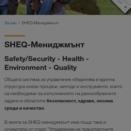
Сертификати
Речник
За нас
SHEQ-Мениджмънт
FAQ за възложители
SHEQ-Мениджмънт
Compliance
Safety/Security - Health -
WALTER GROUP
Environment - Quality
Работни места & кариера
Общата система за управление обединява в единна
структура онези процеси, методи и инструменти, които
са необходими за изпълнението на разнообразните
безопасност, здраве, околна
задачи в областите
среда и качество
.
В екипа за SHEQ-мениджмънт има също така и
служители от отдел "Управление на транспортните