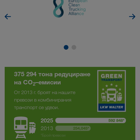
375 294 тона редуциране
на CO
–емисии
2
От 2013 г. броят на нашите
превози в комбинирания
транспорт се удвои.
2025
592 848*
2013
254,045*
*Брой превози