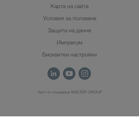
Карта на сайта
Условия за ползване
Защита на данни
Импресум
Бисквитки настройки
Част от концерна WALTER GROUP
BG