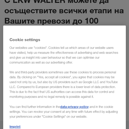
осъществите всички етапи на
Вашите превози до 100
процента дигитално.
Cookie settings
Разбира се, ще продължите да получавате
Our websites use "cookies". Cookies tell us which areas of our website users
have visited, help us measure the effectiveness of advertising and web searches
индивидуалното обслужване, с което сте свикнали, за да
and give us insight into user behaviour so that we can optimise our
бъде използването на нашите дигитални продукти
communication as well as our advertising offer.
комбинацията от
възможно най-лесно за Вас. С
We and third-party providers sometimes use these cookies to process personal
дигитални решения и индивидуално обслужване
ние
data. By clicking on "Yes, accept all cookies", you agree that cookies may be
used not only by us, but also by US providers such as Google LLC and YouTube
подобряваме веригите на доставки, оптимизираме
LLC. Compared to European providers there is a lower level of data protection.
товарните пространства и правим транспорта
This is due to the fact that US authorities can access this data for control and
прозрачен. Нашите клиенти се възползват от това всеки
monitoring purposes and no legal remedy is possible against it.
ден - независимо дали са МСП или корпорации!
data privacy policy
You can find further information in the
and in the cookie
settings. You can revoke your consent at any time with future effect by adjusting
your preferences under "Cookie Settings" on our website.
Imprint