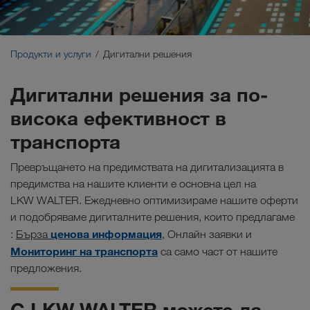
Устойчиви превози
Комуникация
Продукти и услуги
Дигитални решения
Портал за клиенти CONNECT
Дигитални решения за по-
висока ефективност в
Браншови решения
транспорта
Превръщането на предимствата на дигитализацията в
предимства на нашите клиенти е основна цел на
LKW WALTER. Ежедневно оптимизираме нашите оферти
и подобряваме дигиталните решения, които предлагаме
ценова информация
:
Бърза
, Онлайн заявки и
Мониторинг на транспорта
са само част от нашите
предложения.
С LKW WALTER можете да