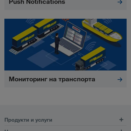
Push Notifications
Мониторинг на транспорта
Продукти и услуги
Шосейни превози