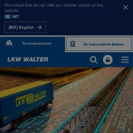
We believe that we can offer you a better version of this
website.
INT
(INT) English
За възложители
За транспортни фирми
ПРОДУКТИ И УСЛУГИ
Шосеен транспорт
Дигитални решения
Комбиниран транспорт