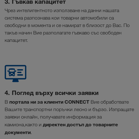
3. Гъвкав капацитет
Чрез интелигентното използване на данни нашата
система разпознава кои товарни автомобили са
свободни в момента и се намират в близост до Вас. По
такъв начин Вие разполагате гъвкаво със свободен
капацитет.
4. Поглед върху всички заявки
портала ни за клиенти CONNECT
В
Вие обработвате
Вашите транспортни поръчки лесно и бързо. Изпращате
заявки онлайн, получавате информация за
директен достъп до товарните
камиона,както и
документи
.