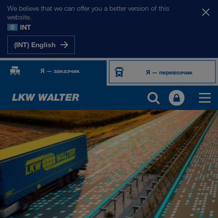
We believe that we can offer you a better version of this
website.
INT
(INT) English
Я — заказчик
Я — перевозчик
ПРОДУКТЫ И УСЛУГИ
Автомобильные перевозки
Цифровые решения
Комбинированные перевозки