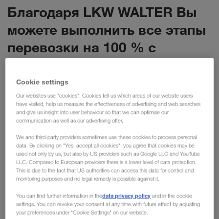
Благодаря LKW WALTER Вы
можете выполнить все этапы
перевозки на 100 % с
помощью цифровых
технологий.
Cookie settings
Our websites use "cookies". Cookies tell us which areas of our website users
have visited, help us measure the effectiveness of advertising and web searches
Наши цифровые продукты по-прежнему
and give us insight into user behaviour so that we can optimise our
communication as well as our advertising offer.
сопровождаются привычной персональной поддержкой,
чтобы максимально упростить их применение.
We and third-party providers sometimes use these cookies to process personal
data. By clicking on "Yes, accept all cookies", you agree that cookies may be
Сочетание цифровых решений и персональной
used not only by us, but also by US providers such as Google LLC and YouTube
поддержки
улучшает логистические цепочки,
LLC. Compared to European providers there is a lower level of data protection.
оптимизирует загруженность грузовых автомобилей и
This is due to the fact that US authorities can access this data for control and
monitoring purposes and no legal remedy is possible against it.
делает перевозки прозрачными. Это приносит пользу
нашим клиентам каждый день — будь то малый и
data privacy policy
You can find further information in the
and in the cookie
settings. You can revoke your consent at any time with future effect by adjusting
средний бизнес или крупные концерны!
your preferences under "Cookie Settings" on our website.