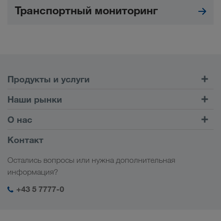
Транспортный мониторинг
Продукты и услуги
Автомобильные перевозки
Наши рынки
Комбинированные перевозки
Европа
О нас
Клиентский портал CONNECT
Россия
Информация о компании
Контакт
Цифровые решения
Кавказ
Работа и карьера
Отрасли
Остались вопросы или нужна дополнительная
Центральная Азия
Социальная ответственность
Мой вход в систему LKW WALTER
информация?
Ближний Восток
Менеджмент SHEQ
+43 5 7777-0
Северная Африка