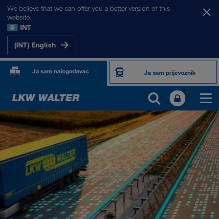
We believe that we can offer you a better version of this
website.
INT
(INT) English
Ja sam nalogodavac
Ja sam prijevoznik
PROIZVODI I USLUGE
Cestovni prijevoz
Digitalna rješenja
Kombinirani prijevoz