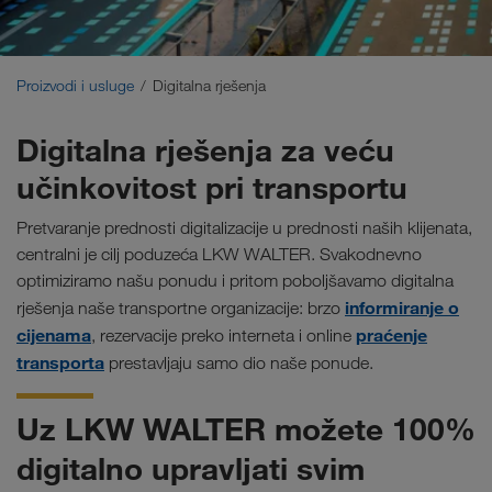
Održivi transporti
Komunikacije
Proizvodi i usluge
Digitalna rješenja
Portal za klijente CONNECT
Digitalna rješenja za veću
učinkovitost pri transportu
Rješenja prema branši
Pretvaranje prednosti digitalizacije u prednosti naših klijenata,
centralni je cilj poduzeća LKW WALTER. Svakodnevno
optimiziramo našu ponudu i pritom poboljšavamo digitalna
informiranje o
rješenja naše transportne organizacije: brzo
cijenama
praćenje
, rezervacije preko interneta i online
transporta
prestavljaju samo dio naše ponude.
Uz LKW WALTER možete 100%
digitalno upravljati svim