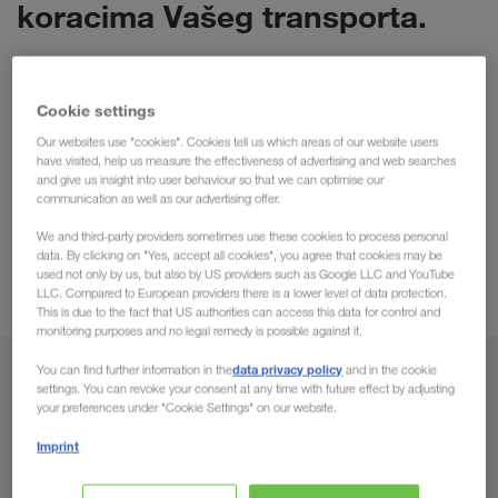
koracima Vašeg transporta.
Podrazumijeva se, da ćete kod naših digitalnih proizvoda i
dalje dobivati uobičajeno osobnu podrsku, kako bi vam
Cookie settings
Kombinacijom
njihovo korištenje bilo što jednostavnije.
Our websites use "cookies". Cookies tell us which areas of our website users
have visited, help us measure the effectiveness of advertising and web searches
digitalnih rješenja i osobne podr
ke
š
poboljšavamo lance
and give us insight into user behaviour so that we can optimise our
opskrbe, optimiziramo utovarne prostore i transport činimo
communication as well as our advertising offer.
transparentnim. Od toga svi naši klijenti profitiraju svaki dan -
We and third-party providers sometimes use these cookies to process personal
bez obzira da li su u pitanju mala i srednja poduzeća ili
data. By clicking on "Yes, accept all cookies", you agree that cookies may be
korporacije.
used not only by us, but also by US providers such as Google LLC and YouTube
LLC. Compared to European providers there is a lower level of data protection.
This is due to the fact that US authorities can access this data for control and
monitoring purposes and no legal remedy is possible against it.
Digitalno a osobno: od rezervacije
data privacy policy
You can find further information in the
and in the cookie
settings. You can revoke your consent at any time with future effect by adjusting
pa sve do izvještaja
your preferences under "Cookie Settings" on our website.
Imprint