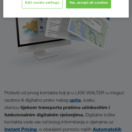
Edit cookie settings
Yes, accept all cookies
Počevši od prvog kontakta koji je u LKW WALTER-u moguć
upita
osobno ili digitalno preko našeg
, svaku
tijekom transporta pratimo učinkovitim i
stanicu
funkcionalnim digitalnim rješenjima.
Digitalne točke
kontakta vode vas od brzog informiranja o cijenama uz
Instant Pricing
Automatskih
, o obavijesti pomoću naših