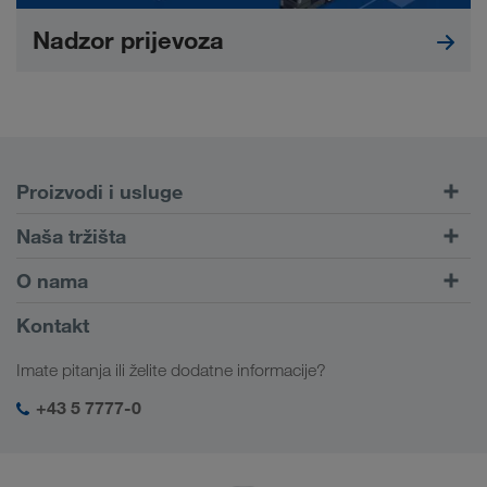
Nadzor prijevoza
Proizvodi i usluge
Cestovni prijevoz
Naša tržišta
Kombinirani prijevoz
Europa
O nama
Portal za klijente CONNECT
Rusija
Informacije o poduzeću
Kontakt
Digitalna rješenja
Kavkaz
Poslovi i karijera
Rješenja prema branši
Imate pitanja ili želite dodatne informacije?
Srednja Azija
Društvena odgovornost
Moja LKW WALTER prijava
Bliski Istok
+43 5 7777-0
SHEQ-menadžment
Sjeverna Afrika