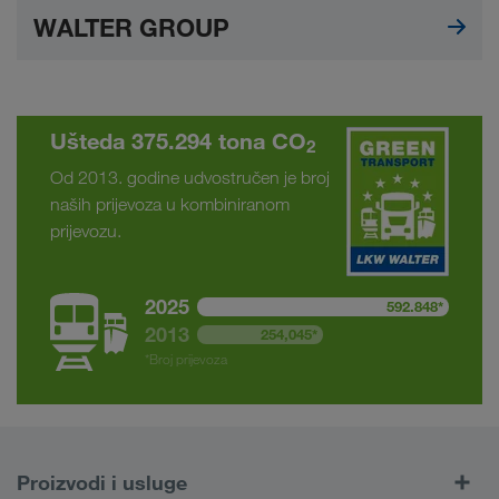
WALTER GROUP
Ušteda 375.294 tona CO
2
Od 2013. godine udvostručen je broj
naših prijevoza u kombiniranom
prijevozu.
2025
592.848*
2013
254,045*
*Broj prijevoza
Proizvodi i usluge