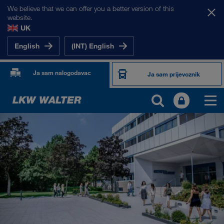
We believe that we can offer you a better version of this
website.
UK
English
(INT) English
Ja sam nalogodavac
Ja sam prijevoznik
O NAMA
Informacije o poduzeću
SHEQ-menadžment
Društvena odgovornost