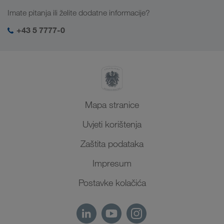
Poslovi i karijera
Rješenja prema branši
Imate pitanja ili želite dodatne informacije?
Srednja Azija
Društvena odgovornost
Moja LKW WALTER prijava
Bliski Istok
+43 5 7777-0
SHEQ-menadžment
Sjeverna Afrika
Mapa stranice
Uvjeti korištenja
Zaštita podataka
Impresum
Postavke kolačića