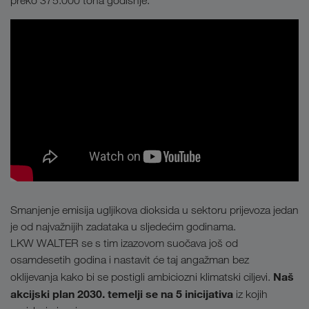
preko 375.000 tona godišnje.
Smanjenje emisija ugljikova dioksida u sektoru prijevoza jedan
je od najvažnijih zadataka u sljedećim godinama.
LKW WALTER se s tim izazovom suočava još od
osamdesetih godina i nastavit će taj angažman bez
Naš
oklijevanja kako bi se postigli ambiciozni klimatski ciljevi.
akcijski plan 2030. temelji se na 5 inicijativa
iz kojih