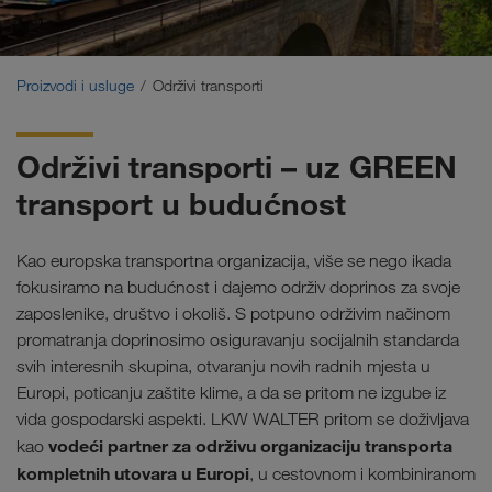
Održivi transporti
Komunikacije
Proizvodi i usluge
Održivi transporti
Portal za klijente CONNECT
Održivi transporti – uz GREEN
Rješenja prema branši
transport u budućnost
Kao europska transportna organizacija, više se nego ikada
fokusiramo na budućnost i dajemo održiv doprinos za svoje
zaposlenike, društvo i okoliš. S potpuno održivim načinom
promatranja doprinosimo osiguravanju socijalnih standarda
svih interesnih skupina, otvaranju novih radnih mjesta u
Europi, poticanju zaštite klime, a da se pritom ne izgube iz
vida gospodarski aspekti. LKW WALTER pritom se doživljava
vodeći partner za održivu organizaciju transporta
kao
kompletnih utovara u Europi
, u cestovnom i kombiniranom