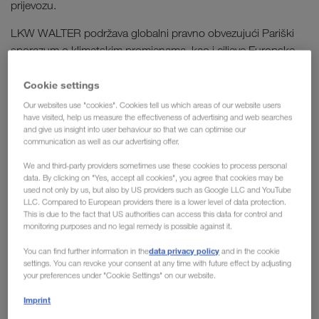
prijevozu.
LKW WALTER podržava globalni pravno obvezujući Pariški
sporazum o klimatskim promjenama, kao i ciljeve Europske
komisije u smislu politika Europskog zelenog plana „GREEN
DEAL“. Usto se obvezujemo na globalno priznatu inicijativu
Cookie settings
Science Based Target Initiative (SBTi) koja će nam biti dobro
Our websites use "cookies". Cookies tell us which areas of our website users
have visited, help us measure the effectiveness of advertising and web searches
vidljiv orijentir na ovom izazovnom putu.
and give us insight into user behaviour so that we can optimise our
communication as well as our advertising offer.
We and third-party providers sometimes use these cookies to process personal
Među ciljeve našeg poduzeća
data. By clicking on "Yes, accept all cookies", you agree that cookies may be
used not only by us, but also by US providers such as Google LLC and YouTube
ubraja se i sveobuhvatna
LLC. Compared to European providers there is a lower level of data protection.
This is due to the fact that US authorities can access this data for control and
zaštita okoliša tijekom svih
monitoring purposes and no legal remedy is possible against it.
aktivnosti poduzeća.
data privacy policy
You can find further information in the
and in the cookie
settings. You can revoke your consent at any time with future effect by adjusting
your preferences under "Cookie Settings" on our website.
Na našem putu prema europskom predvodniku u održivim
Imprint
jasne ciljeve
transportnim rješenjima postavili smo si
: 30