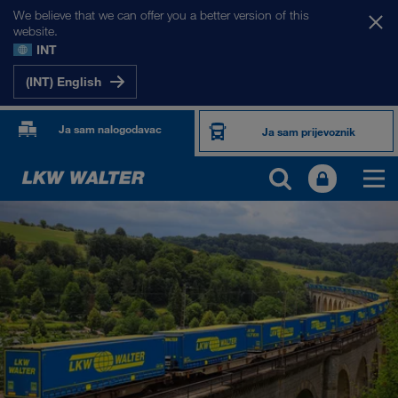
We believe that we can offer you a better version of this
website.
INT
(INT) English
Ja sam nalogodavac
Ja sam prijevoznik
PROIZVODI I USLUGE
Cestovni prijevoz
Digitalna rješenja
Kombinirani prijevoz