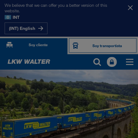
We believe that we can offer you a better version of this
website.
INT
(INT) English
Soy cliente
Soy transportista
PRODUCTOS Y SERVICIOS
Transporte por carretera
Soluciones digitales
Tráfico intermodal