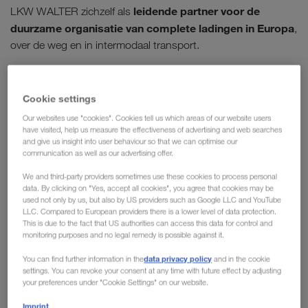
leidende partner voor de
LKW WALTER zichzelf als
duurzame organisatie van complete ladingen in Europa
,
over de weg en in intermodaal transport.
LKW WALTER ondersteunt het wereldwijd rechtsgeldige
klimaatakkoord van Parijs evenals de doelstellingen van de
Cookie settings
Europese Commissie in de zin van de "GREEN DEAL". Wij
Our websites use "cookies". Cookies tell us which areas of our website users
verplichten ons bovendien tot het wereldwijd erkende
have visited, help us measure the effectiveness of advertising and web searches
Science Based Target Initiative (SBTi), dat voor ons een goed
and give us insight into user behaviour so that we can optimise our
zichtbaar baken op deze uitdagende weg zal zijn.
communication as well as our advertising offer.
We and third-party providers sometimes use these cookies to process personal
data. By clicking on "Yes, accept all cookies", you agree that cookies may be
used not only by us, but also by US providers such as Google LLC and YouTube
Een van onze bedrijfsdoelen is
LLC. Compared to European providers there is a lower level of data protection.
This is due to the fact that US authorities can access this data for control and
de bescherming van het milieu
monitoring purposes and no legal remedy is possible against it.
bij al onze bedrijfsactiviteiten.
data privacy policy
You can find further information in the
and in the cookie
settings. You can revoke your consent at any time with future effect by adjusting
your preferences under "Cookie Settings" on our website.
Op ons streven de Europese pionier te worden voor
Imprint