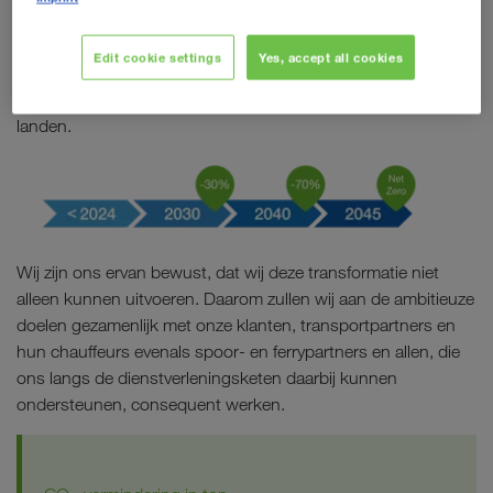
duidelijke
duurzame transportoplossingen, hebben wij ons
doelen gesteld
: minus 30 procent CO₂-voetafdruk tot 2030
Edit cookie settings
Yes, accept all cookies
betrokken op het basisjaar 2023. Tot 2040 willen wij een
reductie van 70 procent bereiken, om in 2045 bij Net Zero te
landen.
Wij zijn ons ervan bewust, dat wij deze transformatie niet
alleen kunnen uitvoeren. Daarom zullen wij aan de ambitieuze
doelen gezamenlijk met onze klanten, transportpartners en
hun chauffeurs evenals spoor- en ferrypartners en allen, die
ons langs de dienstverleningsketen daarbij kunnen
ondersteunen, consequent werken.