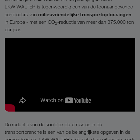
LKW WALTER is tegenwoordig een van de toonaangevende
milieuvriendelijke transportoplossingen
aanbieders van
in Europa - met een CO
-reductie van meer dan 375.000 ton
2
per jaar.
De reductie van de kooldioxide-emissies in de
transportbranche is een van de belangrijkste opgaven in de
komende jaren. LKW WALTER stelt zich deze uitdaging reeds