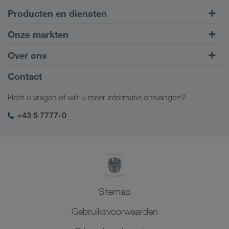
Producten en diensten
Transport over de weg
Onze markten
Intermodaal transport
Europa
Over ons
Klantenportaal CONNECT
Rusland
Bedrijfsinformatie
Contact
Digitale oplossingen
Kaukasus
Jobs en carrière
Brancheoplossingen
Hebt u vragen of wilt u meer informatie ontvangen?
Centraal-Azië
Sociale verantwoordelijkheid
Mijn LKW WALTER login
Midden-Oosten
+43 5 7777-0
SHEQ-management
Noord-Afrika
Sitemap
Gebruiksvoorwaarden