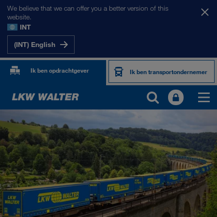
We believe that we can offer you a better version of this
website.
INT
(INT) English
Ik ben opdrachtgever
Ik ben transportondernemer
PRODUCTEN EN DIENSTEN
Transport over de weg
Digitale oplossingen
Intermodaal transport