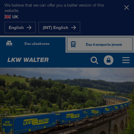
We believe that we can offer you a better version of this
website.
UK
English
(INT) English
Esu užsakovas
Esu transporto įmonė
PRODUKTAI IR PASLAUGOS
Kelių transportas
Skaitmeniniai sprendimai
Kombinuotasis transportas