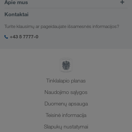
Europa
Apie mus
Klientų portalas CONNECT
Rusija
Įmonės informacija
Kontaktai
Skaitmeniniai sprendimai
Kaukazas
Darbo pasiūlymai ir karjera
Sektorių sprendimai
Turite klausimų ar pageidaujate išsamesnės informacijos?
Centrinė Azija
Socialinė atsakomybė
Mano LKW WALTER prisijungimas
Artimieji Rytai
+43 5 7777-0
SHEQ-valdymas
Šiaurės Afrika
Tinklalapio planas
Naudojimo sąlygos
Duomenų apsauga
Teisinė informacija
Slapukų nustatymai