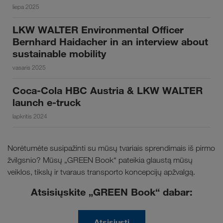
liepa 2025
LKW WALTER Environmental Officer
Bernhard Haidacher in an interview about
sustainable mobility
vasaris 2025
Coca-Cola HBC Austria & LKW WALTER
launch e-truck
lapkritis 2024
Norėtumėte susipažinti su mūsų tvariais sprendimais iš pirmo
žvilgsnio? Mūsų „GREEN Book“ pateikia glaustą mūsų
veiklos, tikslų ir tvaraus transporto koncepcijų apžvalgą.
Atsisiųskite „GREEN Book“ dabar:
Atsisiųsti