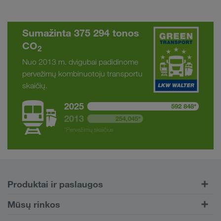
Sumažinta 375 294 tonos
CO
2
Nuo 2013 m. dvigubai padidinome
pervežimų kombinuotoju transportu
skaičių.
2025
592 848*
2013
254,045*
*Pervežimų skaičius
Produktai ir paslaugos
Kelių transportas
Mūsų rinkos
Kombinuotasis transportas