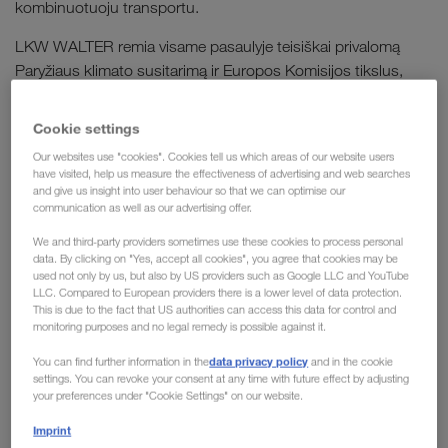
kombinuotuoju transportu.
LKW WALTER remia visame pasaulyje teisiškai privalomą
Paryžiaus klimato susitarimą ir Europos Komisijos tikslus,
atitinkančius „GREEN DEAL“. Be to, mes įsipareigojame
laikytis visame pasaulyje pripažintos iniciatyvos „Science
Cookie settings
Based Target Initiative“ (SBTi), kuri mums bus aiškus
Our websites use "cookies". Cookies tell us which areas of our website users
orientyras šiame sudėtingame kelyje.
have visited, help us measure the effectiveness of advertising and web searches
and give us insight into user behaviour so that we can optimise our
communication as well as our advertising offer.
Vienas iš mūsų įmonės tikslų
We and third-party providers sometimes use these cookies to process personal
data. By clicking on "Yes, accept all cookies", you agree that cookies may be
used not only by us, but also by US providers such as Google LLC and YouTube
yra visapusiškai saugoti
LLC. Compared to European providers there is a lower level of data protection.
This is due to the fact that US authorities can access this data for control and
aplinką visose įmonės veiklos
monitoring purposes and no legal remedy is possible against it.
srityse.
data privacy policy
You can find further information in the
and in the cookie
settings. You can revoke your consent at any time with future effect by adjusting
your preferences under "Cookie Settings" on our website.
Siekdami tapti Europos lyderiais tvaraus transporto
Imprint
aiškius tikslus
sprendimų srityje, mes nusistatėme
: iki 2030