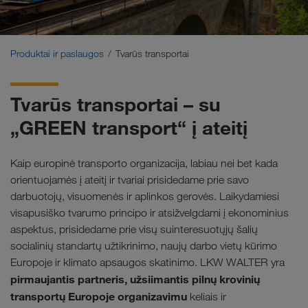
Tvarūs transportai
Komunikacija
Produktai ir paslaugos
Tvarūs transportai
Klientų portalas CONNECT
Tvarūs transportai – su
Sektorių sprendimai
„GREEN transport“ į ateitį
Kaip europinė transporto organizacija, labiau nei bet kada
orientuojamės į ateitį ir tvariai prisidedame prie savo
darbuotojų, visuomenės ir aplinkos gerovės. Laikydamiesi
visapusiško tvarumo principo ir atsižvelgdami į ekonominius
aspektus, prisidedame prie visų suinteresuotųjų šalių
socialinių standartų užtikrinimo, naujų darbo vietų kūrimo
Europoje ir klimato apsaugos skatinimo. LKW WALTER yra
pirmaujantis partneris, užsiimantis pilnų krovinių
transportų Europoje organizavimu
keliais ir