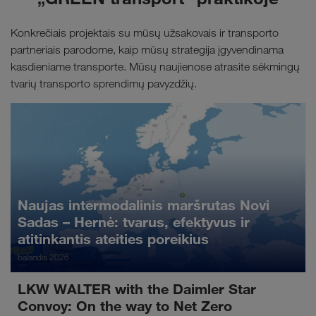
Konkrečiais projektais su mūsų užsakovais ir transporto
partneriais parodome, kaip mūsų strategija įgyvendinama
kasdieniame transporte. Mūsų naujienose atrasite sėkmingų
tvarių transporto sprendimų pavyzdžių.
Naujas intermodalinis maršrutas Novi
Sadas – Hernė: tvarus, efektyvus ir
atitinkantis ateities poreikius
balandis 2026
LKW WALTER with the Daimler Star
Convoy: On the way to Net Zero