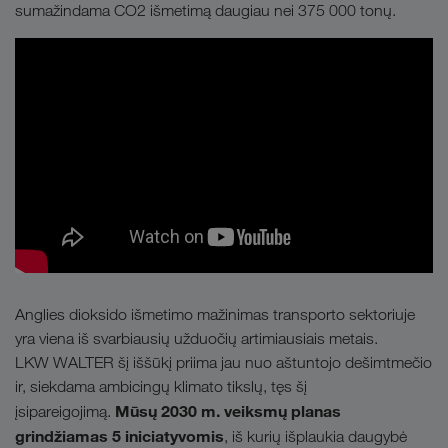
sumažindama CO2 išmetimą daugiau nei 375 000 tonų.
Anglies dioksido išmetimo mažinimas transporto sektoriuje
yra viena iš svarbiausių užduočių artimiausiais metais.
LKW WALTER šį iššūkį priima jau nuo aštuntojo dešimtmečio
ir, siekdama ambicingų klimato tikslų, tęs šį
Mūsų 2030 m. veiksmų planas
įsipareigojimą.
grindžiamas 5 iniciatyvomis
, iš kurių išplaukia daugybė