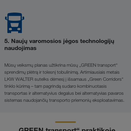
5. Naujų varomosios jėgos technologijų
naudojimas
Mūsų veiksmų planas užtikrina mūsų „GREEN transport“
sprendimų plėtrą ir tolesnį tobulinimą. Artimiausiais metais
LKW WALTER sutelks dėmesį į išsamaus „Green Corridors“
tinklo kūrimą – tam pagrindą sudaro kombinuotasis
transportas ir alternatyvius degalus bei alternatyvias pavaros
sistemas naudojančių transporto priemonių eksploatavimas.
„GREEN transport“ praktikoje