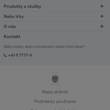
Produkty a služby
Cestné prepravy
Naše trhy
Kombinovaná doprava
Európa
O nás
Zákaznícky portál CONNECT
Rusko
Informácia o firme
Kontakt
Digitálne riešenia
Kaukaz
Práca a kariéra
Odvetvové riešenia
Máte otázky alebo potrebujete ďalšie informácie?
Stredná Ázia
Sociálna zodpovednosť
Moje prihlásenie v LKW WALTER
Blízky východ
+43 5 7777-0
SHEQ-Manažment
Severná Afrika
Mapa stránok
Podmienky používania