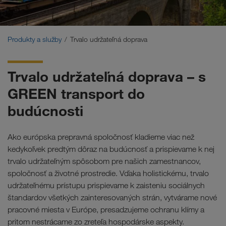
Trvalo udržateľná doprava
Komunikácia
Produkty a služby
Trvalo udržateľná doprava
Zákaznícky portál CONNECT
Trvalo udržateľná doprava – s
Odvetvové riešenia
GREEN transport do
budúcnosti
Ako európska prepravná spoločnosť kladieme viac než
kedykoľvek predtým dôraz na budúcnosť a prispievame k nej
trvalo udržateľným spôsobom pre našich zamestnancov,
spoločnosť a životné prostredie. Vďaka holistickému, trvalo
udržateľnému prístupu prispievame k zaisteniu sociálnych
štandardov všetkých zainteresovaných strán, vytvárame nové
pracovné miesta v Európe, presadzujeme ochranu klímy a
pritom nestrácame zo zreteľa hospodárske aspekty.