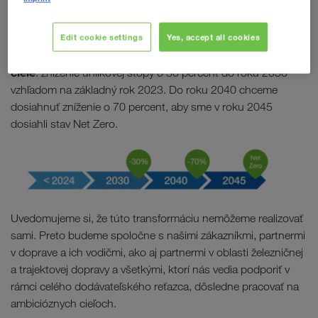
Na našej ceste k európskemu priekopníkovi v oblasti trvalo
Edit cookie settings
Yes, accept all cookies
stanovili jasné
udržateľných prepravných riešení sme si
ciele
: zníženie uhlíkovej stopy o 30 percent do roku 2030
vzhľadom na základný rok 2023. Do roku 2040 chceme
dosiahnuť zníženie o 70 percent, aby sme v roku 2045
dosiahli stav Net Zero.
Uvedomujeme si, že túto transformáciu nemôžeme realizovať
sami. Preto budeme spoločne s našimi zákazníkmi, partnermi
v doprave a ich vodičmi, ako aj partnermi v oblasti železničnej
a trajektovej dopravy a všetkými, ktorí nás vedia podporiť v
rámci celého dodávateľského reťazca, dôsledne pracovať na
ambicióznych cieľoch.