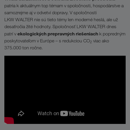
patria k aktuálnym top témam v spoločnosti, hospodárstve a
samozrejme aj v odvetví dopravy. V spoločnosti
LKW WALTER nie sú tieto témy len moderné heslá, ale už
desaťročia žité hodnoty. Spoločnosť LKW WALTER dnes
ekologických prepravných riešeniach
patrí v
k popredným
poskytovateľom v Európe – s redukciou CO
viac ako
2
375.000 ton ročne.