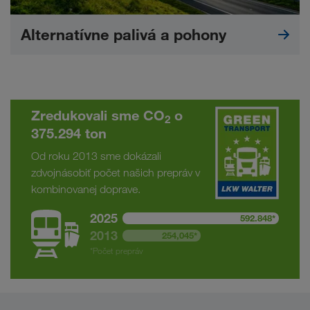
Alternatívne palivá a pohony
Zredukovali sme CO
o
2
375.294 ton
Od roku 2013 sme dokázali
zdvojnásobiť počet našich prepráv v
kombinovanej doprave.
2025
592.848*
2013
254,045*
*Počet prepráv