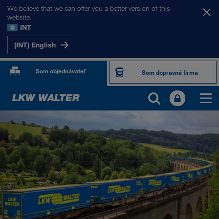
We believe that we can offer you a better version of this
website.
INT
(INT) English
Som objednávateľ
Som dopravná firma
PRODUKTY A SLUŽBY
Cestná preprava
Digitálne riešenia
Kombinovaná doprava