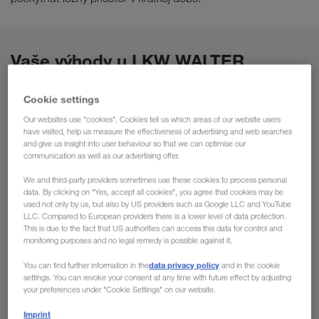
Vaše výhody u LKW WALTER
Cookie settings
Prepravné riešenia v celej Európe – „one-stop-shop“
Our websites use "cookies". Cookies tell us which areas of our website users
Vnútroštátna a medzinárodná preprava v jednej ruke
have visited, help us measure the effectiveness of advertising and web searches
Komunikácia vo všetkých jazykoch západnej a
and give us insight into user behaviour so that we can optimise our
communication as well as our advertising offer.
východnej Európy a Blízkeho Východu.
Použitie moderných a životné prostredie nezaťažujúcich
We and third-party providers sometimes use these cookies to process personal
data. By clicking on "Yes, accept all cookies", you agree that cookies may be
kamiónov
used not only by us, but also by US providers such as Google LLC and YouTube
LLC. Compared to European providers there is a lower level of data protection.
Sieť kombinovanej dopravy po celej Európe
This is due to the fact that US authorities can access this data for control and
monitoring purposes and no legal remedy is possible against it.
data privacy policy
You can find further information in the
and in the cookie
settings. You can revoke your consent at any time with future effect by adjusting
your preferences under "Cookie Settings" on our website.
Imprint