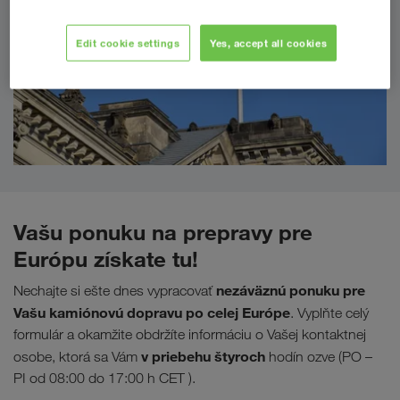
Edit cookie settings
Yes, accept all cookies
Vašu ponuku na prepravy pre
Európu získate tu!
nezáväznú ponuku pre
Nechajte si ešte dnes vypracovať
Vašu kamiónovú dopravu po celej Európe
. Vyplňte celý
formulár a okamžite obdržíte informáciu o Vašej kontaktnej
v priebehu štyroch
osobe, ktorá sa Vám
hodín ozve (PO –
PI od 08:00 do 17:00 h CET ).