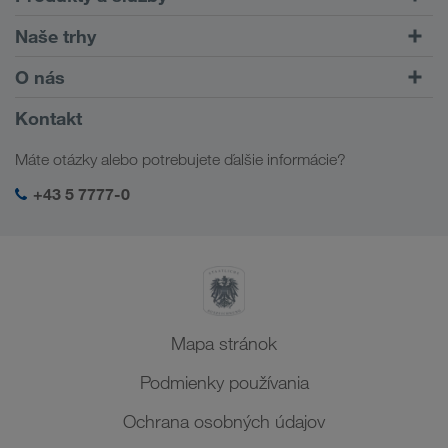
Cestné prepravy
Naše trhy
Kombinovaná doprava
Európa
O nás
Zákaznícky portál CONNECT
Rusko
Informácia o firme
Kontakt
Digitálne riešenia
Kaukaz
Práca a kariéra
Odvetvové riešenia
Máte otázky alebo potrebujete ďalšie informácie?
Stredná Ázia
Sociálna zodpovednosť
Moje prihlásenie v LKW WALTER
Blízky východ
+43 5 7777-0
SHEQ-Manažment
Severná Afrika
Mapa stránok
Podmienky používania
Ochrana osobných údajov