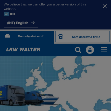
We believe that we can offer you a better version of this
website.
INT
(INT) English
Som objednávateľ
Som dopravná firma
NAŠE TRHY
Európa
Stredná Ázia
Rusko