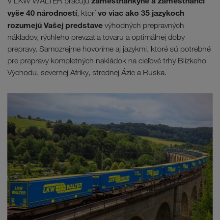
zamestnankyne a zamestnanci
V LKW WALTER pracujú
vyše 40 národností
vo viac ako 35 jazykoch
, ktorí
rozumejú Vašej predstave
výhodných prepravných
nákladov, rýchleho prevzatia tovaru a optimálnej doby
prepravy. Samozrejme hovoríme aj jazykmi, ktoré sú potrebné
pre prepravy kompletných nakládok na cieľové trhy Blízkeho
Východu, severnej Afriky, strednej Ázie a Ruska.