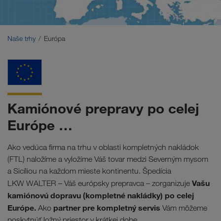
Blízky východ
Kaukaz
Naše trhy
Európa
Severná Afrika
Kamiónové prepravy po celej
Európe …
Ako vedúca firma na trhu v oblasti kompletných nakládok
(FTL) naložíme a vyložíme Váš tovar medzi Severným mysom
a Sicíliou na každom mieste kontinentu. Špedícia
Vašu
LKW WALTER – Váš európsky prepravca – zorganizuje
kamiónovú dopravu (kompletné nakládky) po celej
Európe.
partner pre kompletný servis
Ako
Vám môžeme
poskytnúť ložný priestor v krátkej dobe.