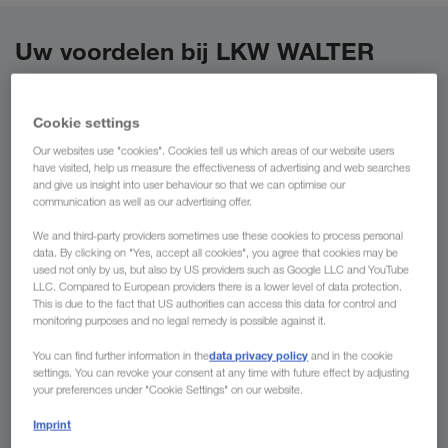
Uw voordelen bij LKW WALTER
Transportoplossingen in heel Europa – "one-stop-shop"
Cookie settings
Nationale en internationale transporten in één hand
Our websites use "cookies". Cookies tell us which areas of our website users
Communicatie in alle talen van West- en Oost-Europa
have visited, help us measure the effectiveness of advertising and web searches
and give us insight into user behaviour so that we can optimise our
en van het Midden-Oosten
communication as well as our advertising offer.
Inzet van moderne en milieuvriendelijke vrachtwagens
We and third-party providers sometimes use these cookies to process personal
Pan-Europees netwerk voor intermodaal transport
data. By clicking on "Yes, accept all cookies", you agree that cookies may be
used not only by us, but also by US providers such as Google LLC and YouTube
LLC. Compared to European providers there is a lower level of data protection.
This is due to the fact that US authorities can access this data for control and
monitoring purposes and no legal remedy is possible against it.
data privacy policy
You can find further information in the
and in the cookie
settings. You can revoke your consent at any time with future effect by adjusting
your preferences under "Cookie Settings" on our website.
Imprint