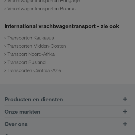
Vrachtwagentransporten Hongarije
Vrachtwagentransporten Belarus
International vrachtwagentransport - zie ook
Transporten Kaukasus
Transporten Midden-Oosten
Transport Noord-Afrika
Transport Rusland
Transporten Centraal-Azië
Producten en diensten
Transport over de weg
Onze markten
Intermodaal transport
Europa
Over ons
Klantenportaal CONNECT
Rusland
Bedrijfsinformatie