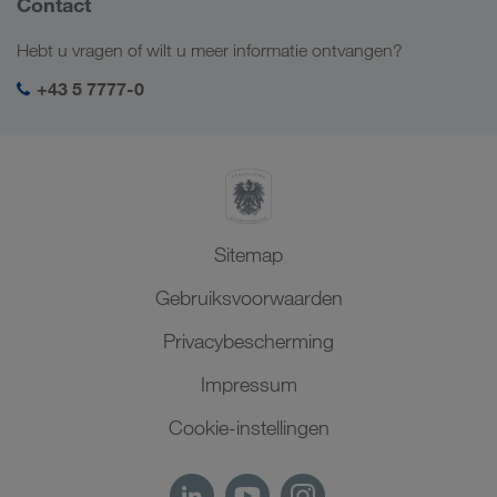
Contact
Digitale oplossingen
Kaukasus
Jobs en carrière
Brancheoplossingen
Hebt u vragen of wilt u meer informatie ontvangen?
Centraal-Azië
Sociale verantwoordelijkheid
Mijn LKW WALTER login
Midden-Oosten
+43 5 7777-0
SHEQ-management
Noord-Afrika
Sitemap
Gebruiksvoorwaarden
Privacybescherming
Impressum
Cookie-instellingen