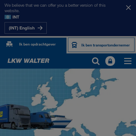
We believe that we can offer you a better version of this
website.
INT
(INT) English
Ik ben opdrachtgever
Ik ben transportondernemer
ONZE MARKTEN
Europa
Centraal-Azië
Rusland