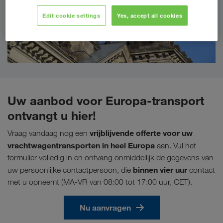
Edit cookie settings
Yes, accept all cookies
Uw aanbod voor Europa-transport
ontvangt u hier!
vrijblijvende offerte voor uw
Vraag vandaag nog een
vrachtwagentransporten in heel Europa
aan. Vul het
formulier volledig in en ontvang onmiddellijk de gegevens van
binnen vier uur
uw persoonlijke contactpersoon, die
contact
met u opneemt (MA-VR van 08:00 tot 17:00 uur, CET).
Nu aanvragen